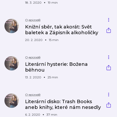
18. 3. 2020
19 min
O epizodě
Knižní sběr, tak akorát: Svět
baletek a Zápisník alkoholičky
20. 2. 2020
15 min
O epizodě
Literární hysterie: Božena
běhnou
13. 2. 2020
25 min
O epizodě
Literární disko: Trash Books
aneb knihy, které nám nesedly
6. 2. 2020
37 min