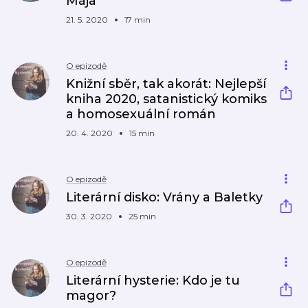
Mája
21. 5. 2020
17 min
O epizodě
Knižní sběr, tak akorát: Nejlepší
kniha 2020, satanistický komiks
a homosexuální román
20. 4. 2020
15 min
O epizodě
Literární disko: Vrány a Baletky
30. 3. 2020
25 min
O epizodě
Literární hysterie: Kdo je tu
magor?