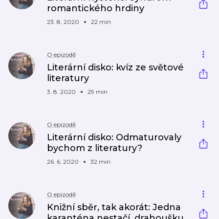
romantického hrdiny
23. 8. 2020
22 min
O epizodě
Literární disko: kvíz ze světové
literatury
3. 8. 2020
29 min
O epizodě
Literární disko: Odmaturovaly
bychom z literatury?
26. 6. 2020
32 min
O epizodě
Knižní sběr, tak akorát: Jedna
karanténa nestačí, drahoušku