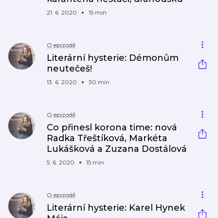
21. 6. 2020
15 min
O epizodě
Literární hysterie: Démonům
neutečeš!
13. 6. 2020
30 min
O epizodě
Co přinesl korona time: nová
Radka Třeštíková, Markéta
Lukášková a Zuzana Dostálová
5. 6. 2020
15 min
O epizodě
Literární hysterie: Karel Hynek