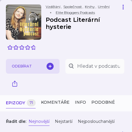
Vzdělání
,
Společnost
,
Knihy
,
Umění
Elite Bloggers Podcasts
Podcast Literární
hysterie
ODEBÍRAT
KOMENTÁŘE
INFO
PODOBNÉ
EPIZODY
71
Řadit dle:
Nejnovější
Nejstarší
Nejposlouchanější