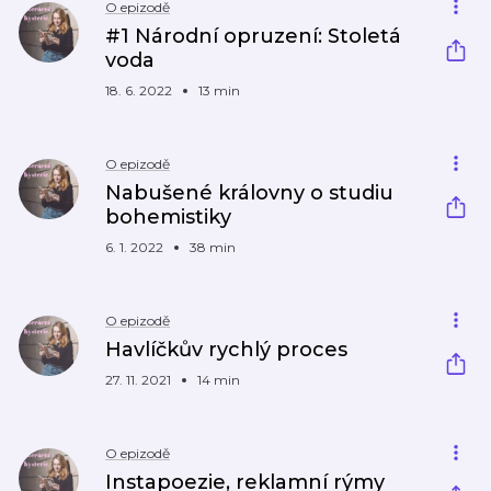
O epizodě
#1 Národní opruzení: Stoletá
voda
18. 6. 2022
13 min
O epizodě
Nabušené královny o studiu
bohemistiky
6. 1. 2022
38 min
O epizodě
Havlíčkův rychlý proces
27. 11. 2021
14 min
O epizodě
Instapoezie, reklamní rýmy