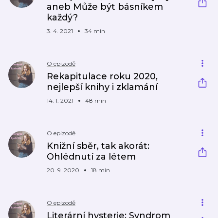
aneb Může být básníkem
každý?
3. 4. 2021
34 min
O epizodě
Rekapitulace roku 2020,
nejlepší knihy i zklamání
14. 1. 2021
48 min
O epizodě
Knižní sběr, tak akorát:
Ohlédnutí za létem
20. 9. 2020
18 min
O epizodě
Literární hysterie: Syndrom