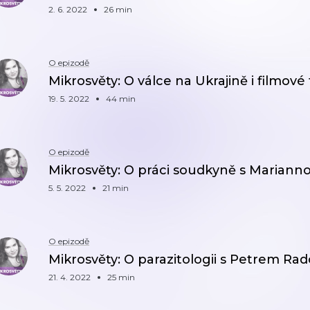
2. 6. 2022
26 min
O epizodě
Mikrosvěty: O válce na Ukrajině i filmo
19. 5. 2022
44 min
O epizodě
Mikrosvěty: O práci soudkyně s Marian
5. 5. 2022
21 min
O epizodě
Mikrosvěty: O parazitologii s Petrem Ra
21. 4. 2022
25 min