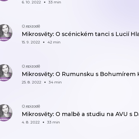
6. 10. 2022
33 min
O epizodě
Mikrosvěty: O scénickém tanci s Lucií H
15. 9. 2022
42 min
O epizodě
Mikrosvěty: O Rumunsku s Bohumírem
25. 8. 2022
34 min
O epizodě
Mikrosvěty: O malbě a studiu na AVU s 
4. 8. 2022
33 min