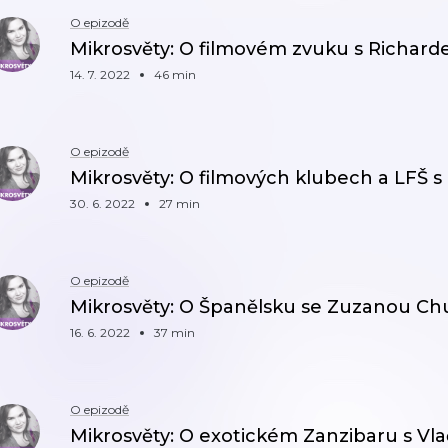
O epizodě
Mikrosvěty: O filmovém zvuku s Richar
14. 7. 2022
46 min
O epizodě
Mikrosvěty: O filmových klubech a LFŠ 
30. 6. 2022
27 min
O epizodě
Mikrosvěty: O Španělsku se Zuzanou C
16. 6. 2022
37 min
O epizodě
Mikrosvěty: O exotickém Zanzibaru s V