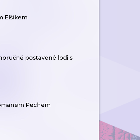
m Elšíkem
tnoručně postavené lodi s
s Romanem Pechem