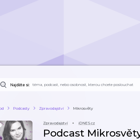
Najděte si:
od
Podcasty
Zpravodajství
Mikrosvěty
Zpravodajství
iDNES.cz
Podcast Mikrosvět