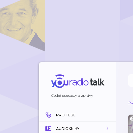
České podcasty a zprávy
Úv
PRO TEBE
AUDIOKNIHY