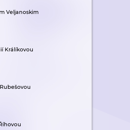
em Veljanoskim
ií Králíkovou
u Rubešovou
 Říhovou