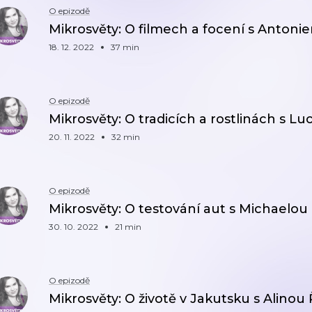
O epizodě
Mikrosvěty: O filmech a focení s Antoni
18. 12. 2022
37 min
O epizodě
Mikrosvěty: O tradicích a rostlinách s Luc
20. 11. 2022
32 min
O epizodě
Mikrosvěty: O testování aut s Michaelo
30. 10. 2022
21 min
O epizodě
Mikrosvěty: O životě v Jakutsku s Alinou