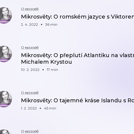
O epizodě
Mikrosvěty: O romském jazyce s Viktore
2. 4. 2022
36 min
O epizodě
Mikrosvěty: O přeplutí Atlantiku na vlas
Michalem Krystou
10. 2. 2022
17 min
O epizodě
Mikrosvěty: O tajemné kráse Islandu 
1. 2. 2022
45 min
O epizodě