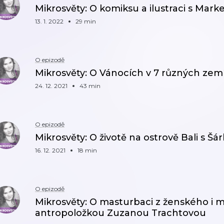
Mikrosvěty: O komiksu a ilustraci s Ma
13. 1. 2022
29 min
O epizodě
Mikrosvěty: O Vánocích v 7 různých zemí
24. 12. 2021
43 min
O epizodě
Mikrosvěty: O životě na ostrově Bali s Š
16. 12. 2021
18 min
O epizodě
Mikrosvěty: O masturbaci z ženského i
antropoložkou Zuzanou Trachtovou