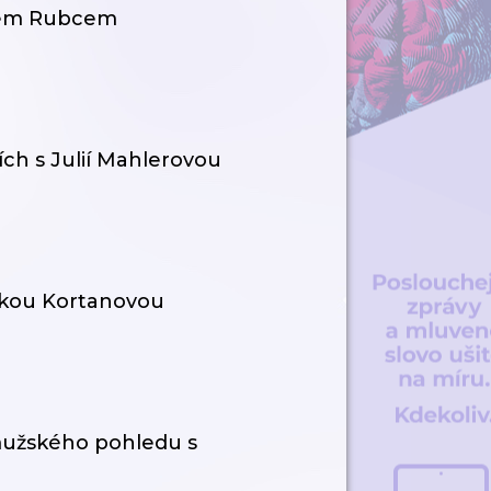
rkem Rubcem
ch s Julií Mahlerovou
árkou Kortanovou
 mužského pohledu s