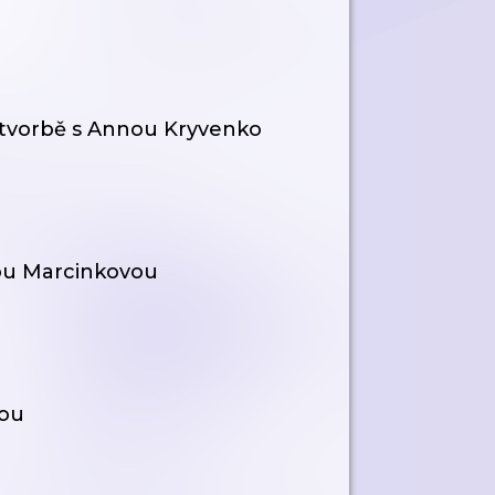
vé tvorbě s Annou Kryvenko
nou Marcinkovou
dou