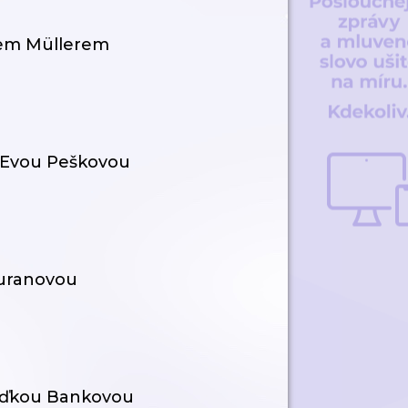
dem Müllerem
s Evou Peškovou
huranovou
laďkou Bankovou