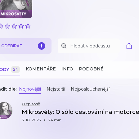
ODEBÍRAT
KOMENTÁŘE
INFO
PODOBNÉ
ZODY
24
dit dle:
Nejnovější
Nejstarší
Nejposlouchanější
O epizodě
Mikrosvěty: O sólo cestování na motorc
3. 10. 2023
24 min