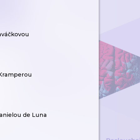
laváčkovou
 Kramperou
Danielou de Luna