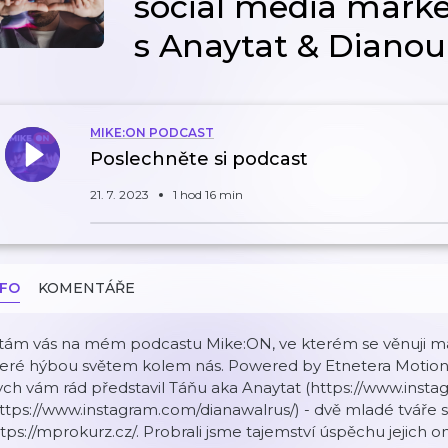
social media mark
s Anaytat & Dianou
MIKE:ON PODCAST
Poslechněte si podcast
21. 7. 2023
1 hod 16 min
NFO
KOMENTÁŘE
ítám vás na mém podcastu Mike:ON, ve kterém se věnuji ma
teré hýbou světem kolem nás. Powered by Etnetera Motio
ch vám rád představil Táňu aka Anaytat (https://www.insta
ttps://www.instagram.com/dianawalrus/) - dvě mladé tváře 
tps://mprokurz.cz/. Probrali jsme tajemství úspěchu jejich 