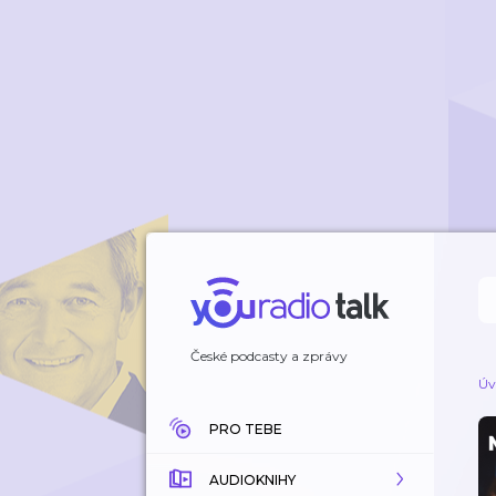
České podcasty a zprávy
Úv
PRO TEBE
AUDIOKNIHY