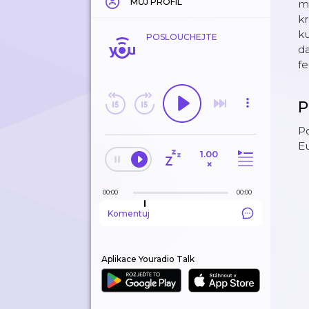
MŮJ PROFIL
mo
kr
ku
POSLOUCHEJTE
da
f
P
Po
Eu
1.00
×
00:00
00:00
Komentuj
Aplikace Youradio Talk