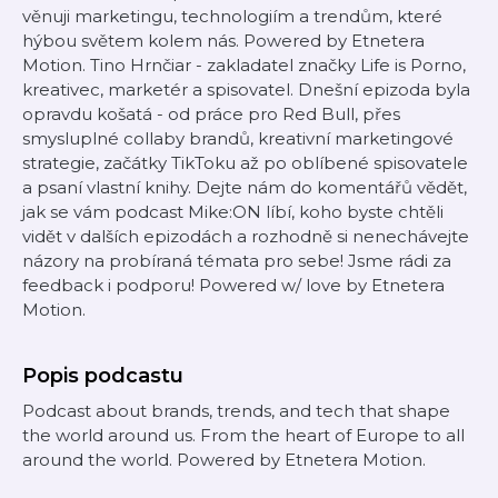
věnuji marketingu, technologiím a trendům, které
hýbou světem kolem nás. Powered by Etnetera
Motion. Tino Hrnčiar - zakladatel značky Life is Porno,
kreativec, marketér a spisovatel. Dnešní epizoda byla
opravdu košatá - od práce pro Red Bull, přes
smysluplné collaby brandů, kreativní marketingové
strategie, začátky TikToku až po oblíbené spisovatele
a psaní vlastní knihy. Dejte nám do komentářů vědět,
jak se vám podcast Mike:ON líbí, koho byste chtěli
vidět v dalších epizodách a rozhodně si nenechávejte
názory na probíraná témata pro sebe! Jsme rádi za
feedback i podporu! Powered w/ love by Etnetera
Motion.
Popis podcastu
Podcast about brands, trends, and tech that shape
the world around us. From the heart of Europe to all
around the world. Powered by Etnetera Motion.