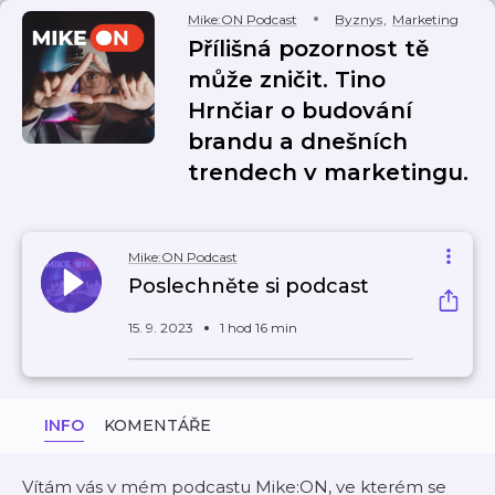
Mike:ON Podcast
Byznys
,
Marketing
Přílišná pozornost tě
může zničit. Tino
Hrnčiar o budování
brandu a dnešních
trendech v marketingu.
Mike:ON Podcast
Poslechněte si podcast
15. 9. 2023
1 hod 16 min
INFO
KOMENTÁŘE
Vítám vás v mém podcastu Mike:ON, ve kterém se