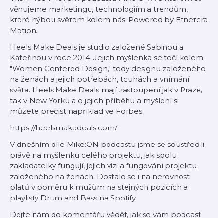
věnujeme marketingu, technologiím a trendům,
které hýbou světem kolem nás. Powered by Etnetera
Motion.
Heels Make Deals je studio založené Sabinou a
Kateřinou v roce 2014. Jejich myšlenka se točí kolem
"Women Centered Design," tedy designu založeného
na ženách a jejich potřebách, touhách a vnímání
světa. Heels Make Deals mají zastoupení jak v Praze,
tak v New Yorku a o jejich příběhu a myšlení si
můžete přečíst například ve Forbes.
https://heelsmakedeals.com/
V dnešním díle Mike:ON podcastu jsme se soustředili
právě na myšlenku celého projektu, jak spolu
zakladatelky fungují, jejich vizi a fungování projektu
založeného na ženách. Dostalo se i na nerovnost
platů v poměru k mužům na stejných pozicích a
playlisty Drum and Bass na Spotify.
Dejte nám do komentářu vědět, jak se vám podcast