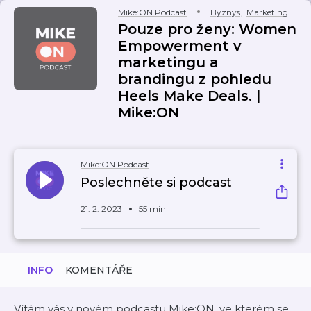
Mike:ON Podcast
Byznys
,
Marketing
Pouze pro ženy: Women
Empowerment v
marketingu a
brandingu z pohledu
Heels Make Deals. |
Mike:ON
Mike:ON Podcast
Poslechněte si podcast
21. 2. 2023
55 min
INFO
KOMENTÁŘE
Vítám vás v novém podcastu Mike:ON, ve kterém se