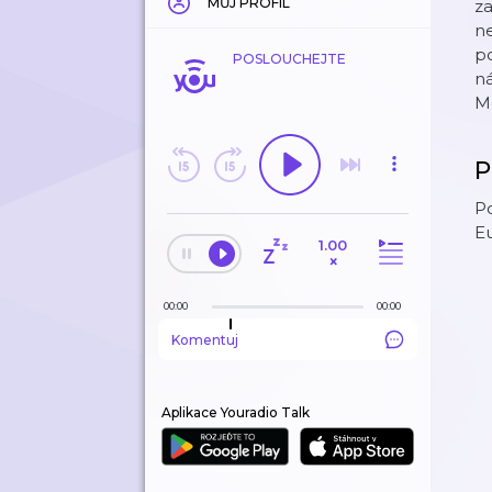
MŮJ PROFIL
za
ne
po
POSLOUCHEJTE
ná
M
P
Po
Eu
1.00
×
00:00
00:00
Komentuj
Aplikace Youradio Talk