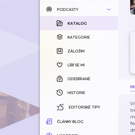
PODCASTY
KATALOG
KOUPENÉ
KATALOG
KATEGORIE
KATEGORIE
ZÁLOŽKY
ZÁLOŽKY
HISTORIE
LÍBÍ SE MI
ODEBÍRANÉ
I
HISTORIE
V
EDITORSKÉ TIPY
tr
mu
ČLÁNKY BLOG
No
dn