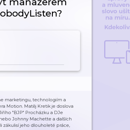
být manažerem
NobodyListen?
e marketingu, technologiím a
 Motion. Matěj Kretik je doslova
Jiřího "BJP" Procházku a DJe
 nebo Johnny Machette a dalších
 zákulisí jeho dlouholeté práce,