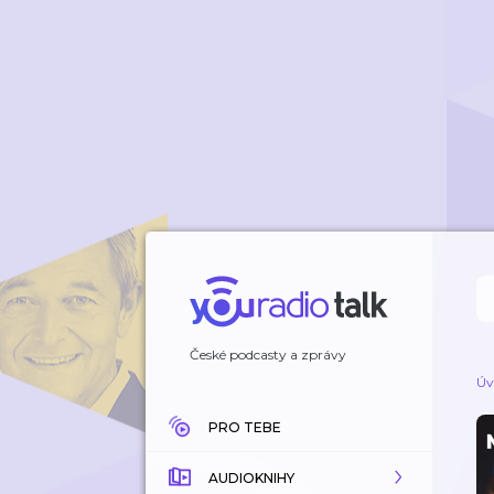
České podcasty a zprávy
Úv
PRO TEBE
AUDIOKNIHY