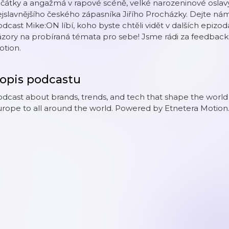
čátky a angažmá v rapové scéně, velké narozeninové oslavy 
jslavnějšího českého zápasníka Jiřího Procházky. Dejte ná
dcast Mike:ON líbí, koho byste chtěli vidět v dalších epiz
zory na probíraná témata pro sebe! Jsme rádi za feedback
otion.
opis podcastu
dcast about brands, trends, and tech that shape the world
rope to all around the world. Powered by Etnetera Motion