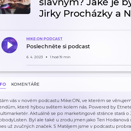
slavným? Jaké je 
Jirky Procházky a 
MIKE:ON PODCAST
Poslechněte si podcast
6. 4. 2023
1 hod 19 min
NFO
KOMENTÁŘE
ítám vás v novém podcastu Mike:ON, ve kterém se věnujem
endům, které hýbou světem kolem nás. Powered by Etnetera
ltimarketér. Aktuálně se po marketingové stránce stará o 
bodyListen. Byl ale také u zrodu jmen jako Teri Hodanová
es už zvučných značek. S Matějem jsme v podcastu probrali