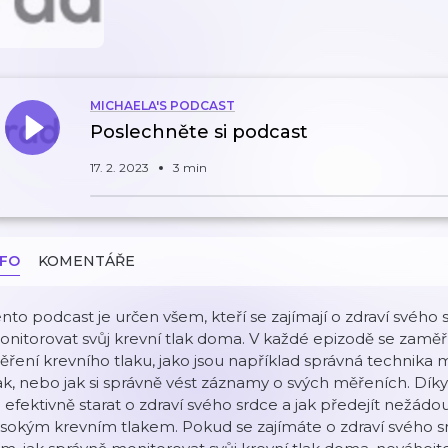
MICHAELA'S PODCAST
Poslechněte si podcast
17. 2. 2023
3 min
NFO
KOMENTÁŘE
nto podcast je určen všem, kteří se zajímají o zdraví svého s
nitorovat svůj krevní tlak doma. V každé epizodě se zaměř
ření krevního tlaku, jako jsou například správná technika m
ak, nebo jak si správně vést záznamy o svých měřeních. Díky
 efektivně starat o zdraví svého srdce a jak předejít než
sokým krevním tlakem. Pokud se zajímáte o zdraví svého s