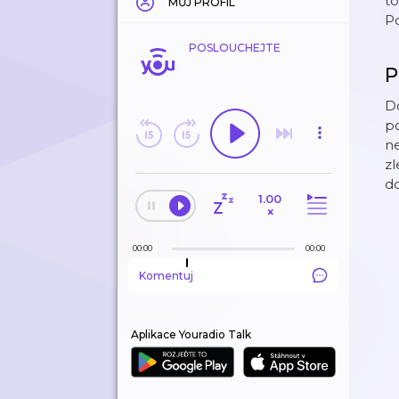
to
MŮJ PROFIL
P
POSLOUCHEJTE
P
Do
po
ne
zl
do
1.00
×
00:00
00:00
Komentuj
Aplikace Youradio Talk