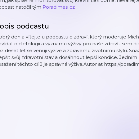
m, jak správně monitorovat svůj krevní tlak doma, neváhejt
odcast natočil tým
Poradimesi.cz
opis podcastu
brý den a vítejte u podcastu o zdraví, který moderuje Mi
vídat o dietologii a významu výživy pro naše zdraví.Jsem d
ž deset let se věnuji výživě a zdravému životnímu stylu. Sna
epšit svůj zdravotní stav a dosáhnout lepší kondice. Jedním 
sažení těchto cílů je správná výživa.Autor at https://poradim