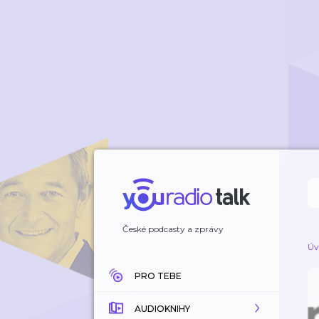
České podcasty a zprávy
Úv
PRO TEBE
AUDIOKNIHY