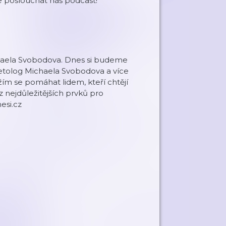
e poslouchat náš podcast!
chaela Svobodova. Dnes si budeme
ietolog Michaela Svobodova a více
žím se pomáhat lidem, kteří chtějí
z nejdůležitějších prvků pro
esi.cz