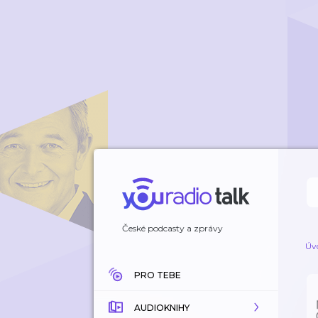
České podcasty a zprávy
Úv
PRO TEBE
AUDIOKNIHY