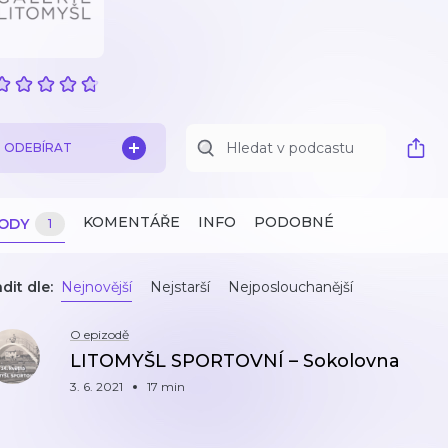
ODEBÍRAT
KOMENTÁŘE
INFO
PODOBNÉ
ZODY
1
dit dle:
Nejnovější
Nejstarší
Nejposlouchanější
O epizodě
LITOMYŠL SPORTOVNÍ – Sokolovna
3. 6. 2021
17 min