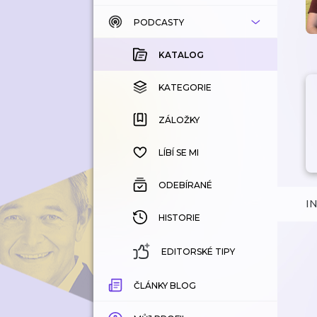
PODCASTY
KATALOG
KOUPENÉ
KATALOG
KATEGORIE
KATEGORIE
ZÁLOŽKY
ZÁLOŽKY
HISTORIE
LÍBÍ SE MI
ODEBÍRANÉ
I
HISTORIE
EDITORSKÉ TIPY
ČLÁNKY BLOG