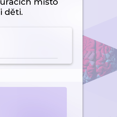
auracích místo
i děti.