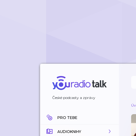
České podcasty a zprávy
Úv
PRO TEBE
AUDIOKNIHY