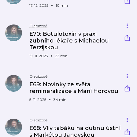
17. 12. 2025
10 min
O epizodě
E70: Botulotoxin v praxi
zubního lékaře s Michaelou
Terzijskou​
19. 11. 2025
23 min
O epizodě
E69: Novinky ze světa
remineralizace s Marií Horovou ​
5. 11. 2025
34 min
O epizodě
E68: Vliv tabáku na dutinu ústní
s Markétou Janovskou​