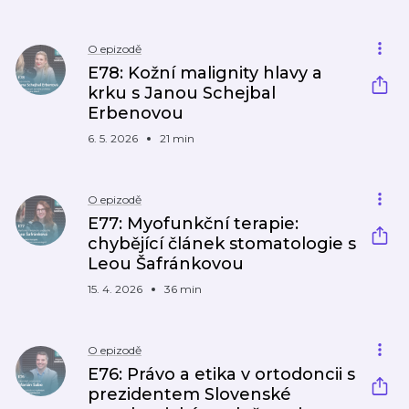
O epizodě
E78: Kožní malignity hlavy a
krku s Janou Schejbal
Erbenovou
6. 5. 2026
21 min
O epizodě
E77: Myofunkční terapie:
chybějící článek stomatologie s
Leou Šafránkovou
15. 4. 2026
36 min
O epizodě
E76: Právo a etika v ortodoncii s
prezidentem Slovenské