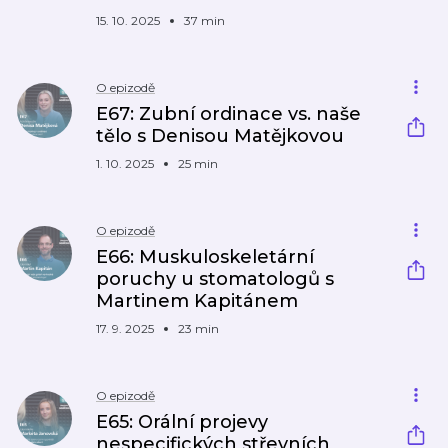
15. 10. 2025
37 min
O epizodě
E67: Zubní ordinace vs. naše
tělo s Denisou Matějkovou
1. 10. 2025
25 min
O epizodě
E66: Muskuloskeletární
poruchy u stomatologů s
Martinem Kapitánem​
17. 9. 2025
23 min
O epizodě
E65: Orální projevy
nespecifických střevních