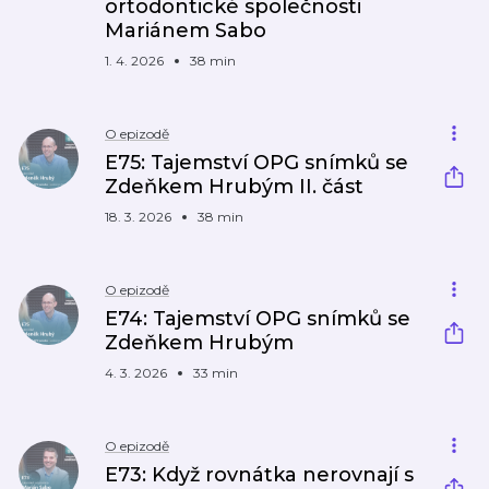
ortodontické společnosti
Mariánem Sabo
1. 4. 2026
38 min
O epizodě
E75: Tajemství OPG snímků se
Zdeňkem Hrubým II.​ část
18. 3. 2026
38 min
O epizodě
E74: Tajemství OPG snímků se
Zdeňkem Hrubým
4. 3. 2026
33 min
O epizodě
E73: Když rovnátka nerovnají​ s