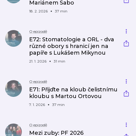
Mariánem Sabo
18. 2. 2026
37 min
O epizodě
E72: Stomatologie a ORL - dva
různé obory s hranicí jen na
papíře s Lukášem Mikynou​
21. 1. 2026
31 min
O epizodě
E71: Přijďte na kloub čelistnímu
kloubu s Martou Ortovou​
7. 1. 2026
37 min
O epizodě
Mezi zuby: PF 2026