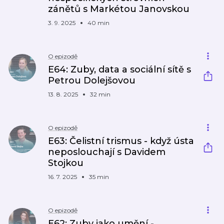
zánětů s Markétou Janovskou
3. 9. 2025
40 min
O epizodě
E64: Zuby, data a sociální sítě s
Petrou Dolejšovou
13. 8. 2025
32 min
O epizodě
E63: Čelistní trismus - když ústa
neposlouchají s Davidem
Stojkou
16. 7. 2025
35 min
O epizodě
E62: Zuby jako umění -