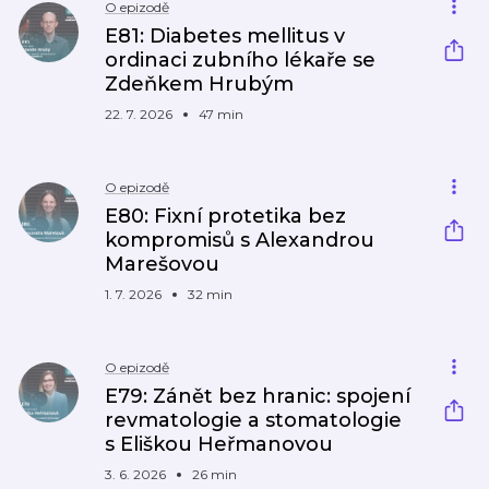
O epizodě
E81: Diabetes mellitus v
ordinaci zubního lékaře se
Zdeňkem Hrubým
22. 7. 2026
47 min
O epizodě
E80: Fixní protetika bez
kompromisů s Alexandrou
Marešovou
1. 7. 2026
32 min
O epizodě
E79: Zánět bez hranic: spojení
revmatologie a stomatologie
s Eliškou Heřmanovou
3. 6. 2026
26 min