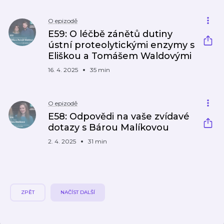
O epizodě
E59: O léčbě zánětů dutiny
ústní proteolytickými enzymy s
Eliškou a Tomášem Waldovými​
16. 4. 2025
35 min
O epizodě
E58: Odpovědi na vaše zvídavé
dotazy s Bárou Malíkovou
2. 4. 2025
31 min
ZPĚT
NAČÍST DALŠÍ