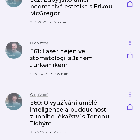
podmanivá estetika s Erikou
McGregor
2. 7. 2025
28 min
O epizodě
E61: Laser nejen ve
stomatologii s Jánem
Jurkemíkem​
4. 6. 2025
48 min
O epizodě
E60: O využívání umělé
inteligence a budoucnosti
zubního lékařství s Tondou
Tichým
7. 5. 2025
42 min