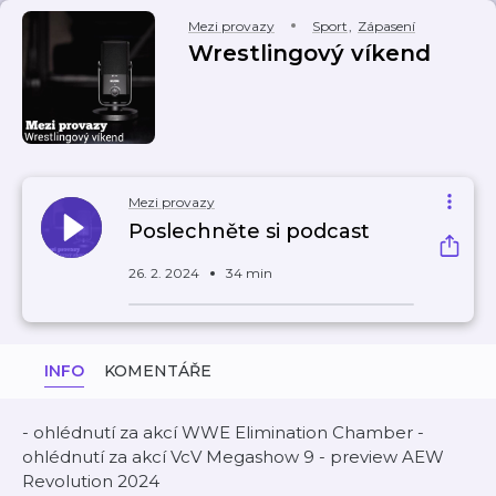
Mezi provazy
Sport
,
Zápasení
Wrestlingový víkend
Mezi provazy
Poslechněte si podcast
26. 2. 2024
34 min
INFO
KOMENTÁŘE
- ohlédnutí za akcí WWE Elimination Chamber -
ohlédnutí za akcí VcV Megashow 9 - preview AEW
Revolution 2024