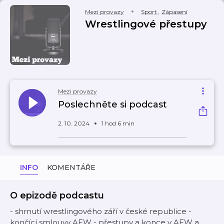
Mezi provazy
Sport
,
Zápasení
Wrestlingové přestupy
Mezi provazy
Poslechněte si podcast
2. 10. 2024
1 hod 6 min
INFO
KOMENTÁŘE
O epizodě podcastu
- shrnutí wrestlingového září v české republice -
končící smlouvy AEW - přestupy a konce v AEW a