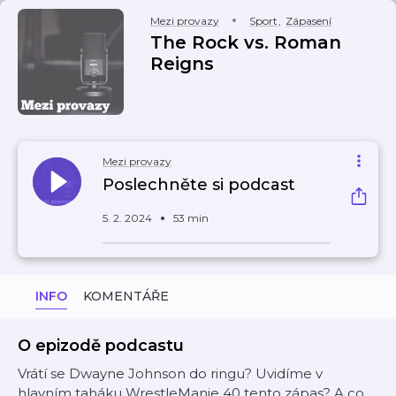
Mezi provazy
Sport
,
Zápasení
The Rock vs. Roman
Reigns
Mezi provazy
Poslechněte si podcast
5. 2. 2024
53 min
INFO
KOMENTÁŘE
O epizodě podcastu
Vrátí se Dwayne Johnson do ringu? Uvidíme v
hlavním taháku WrestleManie 40 tento zápas? A co