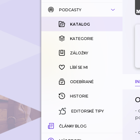
PODCASTY
KATALOG
KOUPENÉ
KATALOG
KATEGORIE
KATEGORIE
ZÁLOŽKY
ZÁLOŽKY
HISTORIE
LÍBÍ SE MI
I
ODEBÍRANÉ
HISTORIE
O
-
EDITORSKÉ TIPY
p
ČLÁNKY BLOG
-