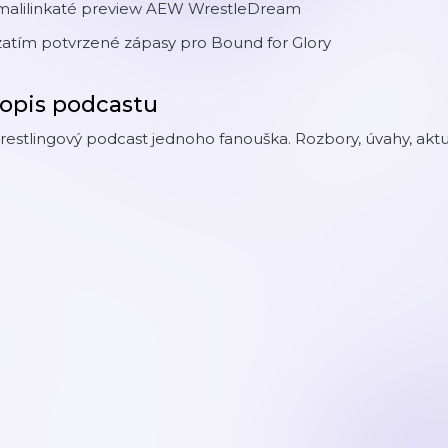
 malilinkaté preview AEW WrestleDream
zatím potvrzené zápasy pro Bound for Glory
opis podcastu
estlingový podcast jednoho fanouška. Rozbory, úvahy, aktuáln