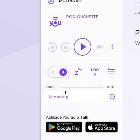
MŮJ PROFIL
-
- 
POSLOUCHEJTE
P
Wr
1.00
×
00:00
00:00
Komentuj
Aplikace Youradio Talk