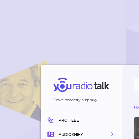
České podcasty a zprávy
Úv
PRO TEBE
AUDIOKNIHY