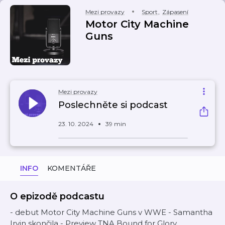
Mezi provazy
Sport
,
Zápasení
Motor City Machine
Guns
Mezi provazy
Poslechněte si podcast
23. 10. 2024
39 min
INFO
KOMENTÁŘE
O epizodě podcastu
- debut Motor City Machine Guns v WWE - Samantha
Irvin skončila - Preview TNA Bound for Glory