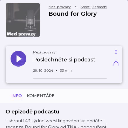
Mezi provazy
Sport
,
Zápasení
Bound for Glory
Mezi provazy
Poslechněte si podcast
29. 10. 2024
33 min
INFO
KOMENTÁŘE
O epizodě podcastu
- shrnutí 43. týdne wrestlingového kalendáře -
recenze Bound for Glory od TNA - doporučení