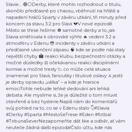
Slavie… 🔴⚪Derby, které mohlo rozhodnout o titulu,
skončilo předčasně po chaosu, vběhnutí na hřiště a
napadení hráčů Sparty v závěru utkání, tři minuty před
koncem za stavu 3:2 pro Slavii 💔V nové epizodě
Město se třese řešíme: ⚽ samotné derby a to, jak
Slavia směřovala k obrovské výhře 🔥 vedení 3:2 a
atmosféru v Edenu 😳 incidenty v závěru utkání a
předčasné ukončení zápasu 🧠 kde se podle nás staly
největší chyby 🏟️ reakci klubu, bezpečnostní otázky a
možné důsledky ⚖️ očekávanou reakci disciplinární
komise a možné tresty 📉 co může celá situace
znamenat pro Slavii, fanoušky i titulové oslavy ⚔️ jestli
je derby opravdu „válka“ – a kde je hranice
emocíTohle nebude lehké sledování ani lehká
debata. Ale myslíme si, že je důležité o tom mluvit
otevřeně a bez hysterie.Napiš nám do komentářů
svůj pohled na to, co se v Edenu stalo 👇#Slavia
#Derby #Sparta #MestoSeTrese #Eden #fotbal
#TribunaSeverNezapomeňte dát like a odběr, ať vám
neuteče žádná další epizoda!Číslo účtu, kde nás