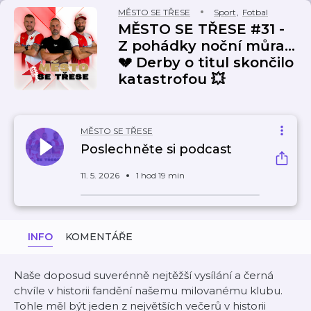
MĚSTO SE TŘESE
Sport
,
Fotbal
MĚSTO SE TŘESE #31 -
Z pohádky noční můra…
💔 Derby o titul skončilo
katastrofou 💥
MĚSTO SE TŘESE
Poslechněte si podcast
11. 5. 2026
1 hod 19 min
INFO
KOMENTÁŘE
Naše doposud suverénně nejtěžší vysílání a černá
chvíle v historii fandění našemu milovanému klubu.
Tohle měl být jeden z největších večerů v historii