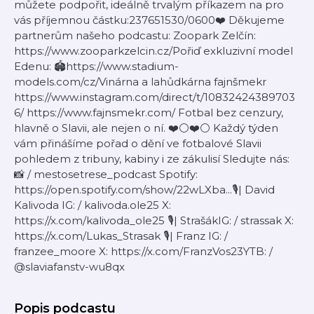
můžete podpořit, ideálně trvalým příkazem na pro
vás příjemnou částku:237651530/0600❤️ Děkujeme
partnerům našeho podcastu: Zoopark Zelčín:
https://www.zooparkzelcin.cz/Pořiď exkluzivní model
Edenu: 🏟️https://www.stadium-
models.com/cz/Vinárna a lahůdkárna fajnšmekr
https://www.instagram.com/direct/t/10832424389703
6/ https://www.fajnsmekr.com/ Fotbal bez cenzury,
hlavně o Slavii, ale nejen o ní. ❤️⚪❤️⚪ Každý týden
vám přinášíme pořad o dění ve fotbalové Slavii
pohledem z tribuny, kabiny i ze zákulisí Sledujte nás:
📸 / mestosetrese_podcast Spotify:
https://open.spotify.com/show/22wLXba...🎙️| David
Kalivoda IG: / kalivoda.ole25 X:
https://x.com/kalivoda_ole25 🎙️| StrašákIG: / strassak X:
https://x.com/Lukas_Strasak 🎙️| Franz IG: /
franzee_moore X: https://x.com/FranzVos23YTB: /
@slaviafanstv-wu8qx
Popis podcastu