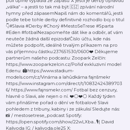
půli úplně vypadla ze zápasu ⚔️ jestli je derby opravdu
„válka“ – a jestli to tak má být 🇨🇿 zpívání národní
hymny před zápasemNapiš nám do komentářů, jestli
podle tebe tohle derby definitivně rozhodlo boj o titul
👇#Slavia #Derby #Chorý #MestoSeTrese #Sparta
#Eden #fotbalNezapomeňte dát like a odběr, ať vám
neuteče žádná další epizoda!Číslo účtu, kde nás
můžete podpořit, ideálně trvalým příkazem na pro
vás příjemnou částku:237651530/0600❤️ Děkujeme
partnerům našeho podcastu: Zoopark Zelčín:
https://www.zooparkzelcin.cz/Pořiď exkluzivní model
Edenu: 🏟️https://www.stadium-
models.com/cz/Vinárna a lahůdkárna fajnšmekr
https://www.instagram.com/direct/t/10832424389703
6/ https://www.fajnsmekr.com/ Fotbal bez cenzury,
hlavně o Slavii, ale nejen o ní. ❤️⚪❤️⚪ Každý týden
vám přinášíme pořad o dění ve fotbalové Slavii
pohledem z tribuny, kabiny i ze zákulisí Sledujte nás:
📸 / mestosetrese_podcast Spotify:
https://open.spotify.com/show/22wLXba...🎙️| David
Kalivoda IG: / kalivoda.ole25 X: