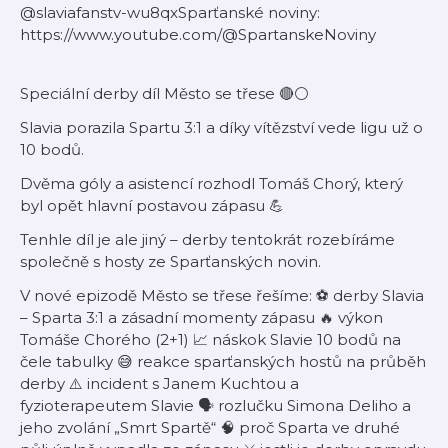
@slaviafanstv-wu8qxSparťanské noviny:
https://www.youtube.com/@SpartanskeNoviny
Speciální derby díl Město se třese 🔴⚪
Slavia porazila Spartu 3:1 a díky vítězství vede ligu už o
10 bodů.
Dvěma góly a asistencí rozhodl Tomáš Chorý, který
byl opět hlavní postavou zápasu 💪
Tenhle díl je ale jiný – derby tentokrát rozebíráme
společně s hosty ze Sparťanských novin.
V nové epizodě Město se třese řešíme: ⚽ derby Slavia
– Sparta 3:1 a zásadní momenty zápasu 🔥 výkon
Tomáše Chorého (2+1) 📈 náskok Slavie 10 bodů na
čele tabulky 😅 reakce sparťanských hostů na průběh
derby ⚠️ incident s Janem Kuchtou a
fyzioterapeutem Slavie 🗣️ rozlučku Simona Deliho a
jeho zvolání „Smrt Spartě“ 🧠 proč Sparta ve druhé