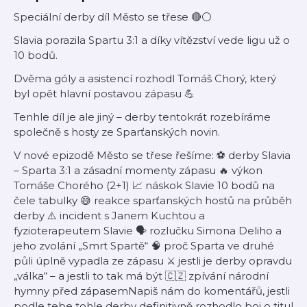
Speciální derby díl Město se třese 🔴⚪
Slavia porazila Spartu 3:1 a díky vítězství vede ligu už o
10 bodů.
Dvěma góly a asistencí rozhodl Tomáš Chorý, který
byl opět hlavní postavou zápasu 💪
Tenhle díl je ale jiný – derby tentokrát rozebíráme
společně s hosty ze Sparťanských novin.
V nové epizodě Město se třese řešíme: ⚽ derby Slavia
– Sparta 3:1 a zásadní momenty zápasu 🔥 výkon
Tomáše Chorého (2+1) 📈 náskok Slavie 10 bodů na
čele tabulky 😅 reakce sparťanských hostů na průběh
derby ⚠️ incident s Janem Kuchtou a
fyzioterapeutem Slavie 🗣️ rozlučku Simona Deliho a
jeho zvolání „Smrt Spartě“ 🧠 proč Sparta ve druhé
půli úplně vypadla ze zápasu ⚔️ jestli je derby opravdu
„válka“ – a jestli to tak má být 🇨🇿 zpívání národní
hymny před zápasemNapiš nám do komentářů, jestli
podle tebe tohle derby definitivně rozhodlo boj o titul