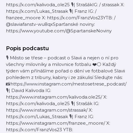
https://x.com/kalivoda_ole25 🎙️| StrašákIG: / strassak X:
https://x.com/Lukas_Strasak 🎙️| Franz IG: /
franzee_moore X: https://x.com/FranzVos23YTB: /
@slaviafanstv-wu8qxSparťanské noviny:
https://www.youtube.com/@SpartanskeNoviny
Popis podcastu
🎙️ Město se třese – podcast o Slavii a nejen o ní pro
všechny milovníky a milovnice fotbalu ❤️⚪ Každý
týden vám přínášíme pořad o dění ve fotbalové Slavii
pohledem z tribuny, kabiny i ze zákulisí Sledujte nás:
📸https://www.instagram.com/mestosetrese_podcast/
🎙️| David Kalivoda IG:
https://www.instagram.com/kalivoda.ole25/ X:
https://x.com/kalivoda_ole25 🎙️| Strašák IG:
https://www.instagram.com/strassak/ X:
https://x.com/Lukas_Strasak 🎙️| Franz IG:
https://www.instagram.com/franzee_moore/ X:
https://x.com/FranzVos23 YTB: