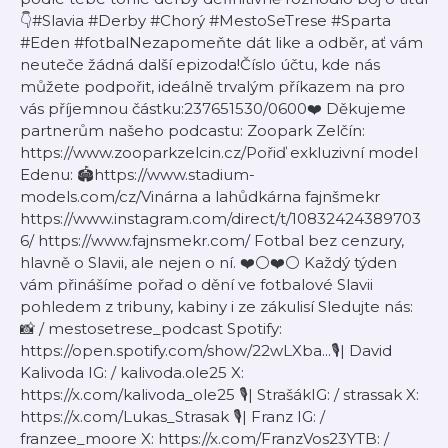
👇#Slavia #Derby #Chorý #MestoSeTrese #Sparta
#Eden #fotbalNezapomeňte dát like a odběr, ať vám
neuteče žádná další epizoda!Číslo účtu, kde nás
můžete podpořit, ideálně trvalým příkazem na pro
vás příjemnou částku:237651530/0600❤️ Děkujeme
partnerům našeho podcastu: Zoopark Zelčín:
https://www.zooparkzelcin.cz/Pořiď exkluzivní model
Edenu: 🏟️https://www.stadium-
models.com/cz/Vinárna a lahůdkárna fajnšmekr
https://www.instagram.com/direct/t/10832424389703
6/ https://www.fajnsmekr.com/ Fotbal bez cenzury,
hlavně o Slavii, ale nejen o ní. ❤️⚪❤️⚪ Každý týden
vám přinášíme pořad o dění ve fotbalové Slavii
pohledem z tribuny, kabiny i ze zákulisí Sledujte nás:
📸 / mestosetrese_podcast Spotify:
https://open.spotify.com/show/22wLXba...🎙️| David
Kalivoda IG: / kalivoda.ole25 X:
https://x.com/kalivoda_ole25 🎙️| StrašákIG: / strassak X:
https://x.com/Lukas_Strasak 🎙️| Franz IG: /
franzee_moore X: https://x.com/FranzVos23YTB: /