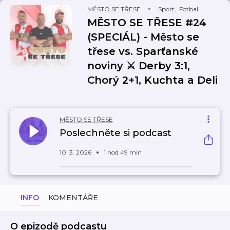
MĚSTO SE TŘESE
Sport
,
Fotbal
MĚSTO SE TŘESE #24
(SPECIÁL) - Město se
třese vs. Sparťanské
noviny ⚔️ Derby 3:1,
Chorý 2+1, Kuchta a Deli
MĚSTO SE TŘESE
Poslechněte si podcast
10. 3. 2026
1 hod 49 min
INFO
KOMENTÁŘE
O epizodě podcastu