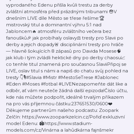
vyprodaného Edenu přišla kvůli trestu za derby
zvláštní atmosféra před prázdnými tribunami 😳V
dnešním LIVE díle Město se třese řešíme:🏆
mistrovský titul a dominantní výhru 5:1 nad
Jabloncem🔥 atmosféru zvláštního večera bez
fanoušků🎉 jak probíhaly oslavy⚖️ tresty pro Slavii po
derby a jejich dopady🚨 disciplinární tresty pro hráče
— hlavně šokujících 8 zápasů pro Davida Mosese🧠
jak klub i tým zvládli hektické dny po derby chaosu📈
co tenhle titul znamená pro současnou SlaviiPřipoj se
LIVE, oslav titul s námi a napiš do chatu svůj pohled na
tresty 👇🎙️#Slavia #Mistr #MestoSeTrese #Jablonec
#Eden #Moses #fotbal #LIVENezapomeňte dát like a
odběr, ať vám neuteče žádná další epizoda!Číslo účtu,
kde nás můžete podpořit, ideálně trvalým příkazem
na pro vás příjemnou částku:237651530/0600❤️
Děkujeme partnerům našeho podcastu: Zoopark
Zelčín: https://www.zooparkzelcin.cz/Pořiď exkluzivní
model Edenu: 🏟️https://www.stadium-
models.com/cz/Vinárna a lahůdkárna fajnšmekr