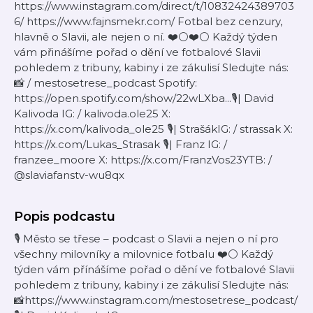
https://www.instagram.com/direct/t/10832424389703
6/ https://www.fajnsmekr.com/ Fotbal bez cenzury,
hlavně o Slavii, ale nejen o ní. ❤️⚪❤️⚪ Každý týden
vám přinášíme pořad o dění ve fotbalové Slavii
pohledem z tribuny, kabiny i ze zákulisí Sledujte nás:
📸 / mestosetrese_podcast Spotify:
https://open.spotify.com/show/22wLXba...🎙️| David
Kalivoda IG: / kalivoda.ole25 X:
https://x.com/kalivoda_ole25 🎙️| StrašákIG: / strassak X:
https://x.com/Lukas_Strasak 🎙️| Franz IG: /
franzee_moore X: https://x.com/FranzVos23YTB: /
@slaviafanstv-wu8qx
Popis podcastu
🎙️ Město se třese – podcast o Slavii a nejen o ní pro
všechny milovníky a milovnice fotbalu ❤️⚪ Každý
týden vám přínášíme pořad o dění ve fotbalové Slavii
pohledem z tribuny, kabiny i ze zákulisí Sledujte nás:
📸https://www.instagram.com/mestosetrese_podcast/