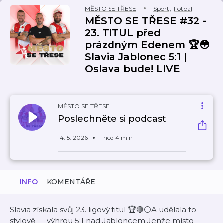
MĚSTO SE TŘESE
Sport
,
Fotbal
MĚSTO SE TŘESE #32 -
23. TITUL před
prázdným Edenem 🏆😳
Slavia Jablonec 5:1 |
Oslava bude! LIVE
MĚSTO SE TŘESE
Poslechněte si podcast
14. 5. 2026
1 hod 4 min
INFO
KOMENTÁŘE
Slavia získala svůj 23. ligový titul 🏆🔴⚪A udělala to
stylově — výhrou 5:1 nad Jabloncem.Jenže místo