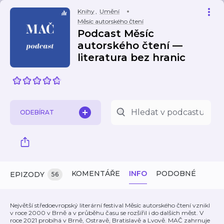
Knihy
,
Umění
Měsíc autorského čtení
Podcast Měsíc
autorského čtení —
literatura bez hranic
ODEBÍRAT
KOMENTÁŘE
INFO
PODOBNÉ
EPIZODY
56
Největší středoevropský literární festival Měsíc autorského čtení vznikl
v roce 2000 v Brně a v průběhu času se rozšířil i do dalších měst. V
roce 2021 probíhá v Brně, Ostravě, Bratislavě a Lvově. MAČ zahrnuje