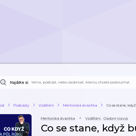
Najděte si:
od
Podcasty
Vzdělání
Mentorská dvacítka
Co se stane, kdy
Mentorská dvacítka
Vzdělání
,
Osobní rozvoj
Co se stane, když 