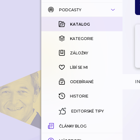
PODCASTY
KATALOG
KOUPENÉ
KATALOG
KATEGORIE
KATEGORIE
ZÁLOŽKY
ZÁLOŽKY
HISTORIE
LÍBÍ SE MI
I
ODEBÍRANÉ
HISTORIE
EDITORSKÉ TIPY
ČLÁNKY BLOG