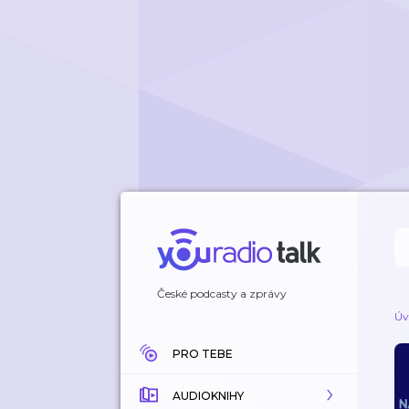
České podcasty a zprávy
Úv
PRO TEBE
AUDIOKNIHY