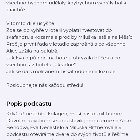
všechno bychom udělaly, kdybychom vyhrály balík
prachů?
V tomto díle uslyšíte:
Zda se po výhře v loterii vyplatí investovat do
skafandru s kozama a proč by Miluška letěla na Měsíc.
Proč je první řada v letadle zaprděná a co všechno
Alice zažila na palubě.
Jak Eva o půlnoci na hotelu ohryzala bůček a co
všechno si z hotelu „ukradne“.
Jak se dá s molitanem získat oddělená ložnice.
Poslouchejte nás každou středu!
Popis podcastu
Když už nezabírá kolagen, musí nastoupit humor.
Dovolte, abychom se představili: jmenujeme se Alice
Bendová, Eva Decastelo a Miluška Bittnerová a v
podcastu otevíráme dveře do svých životů a řešíme