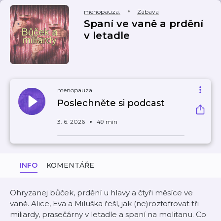
menopauza.
Zábava
Spaní ve vaně a prdění
v letadle
menopauza.
Poslechněte si podcast
3. 6. 2026
49 min
INFO
KOMENTÁŘE
Ohryzanej bůček, prdění u hlavy a čtyři měsíce ve
vaně. Alice, Eva a Miluška řeší, jak (ne)rozfofrovat tři
miliardy, prasečárny v letadle a spaní na molitanu. Co