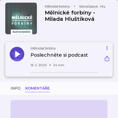
Mělnické forbíny
Volnočasové
,
Hry
Mělnické forbíny -
Milada Hluštíková
Mělnické forbíny
Poslechněte si podcast
16. 2. 2020
24 min
INFO
KOMENTÁŘE