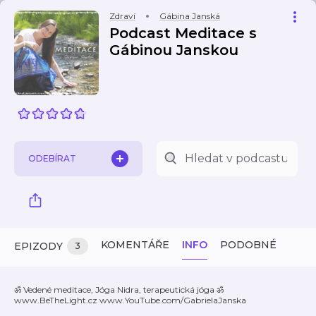
Zdraví
Gábina Janská
Podcast Meditace s
Gábinou Janskou
ODEBÍRAT
KOMENTÁŘE
INFO
PODOBNÉ
EPIZODY
3
ॐ Vedené meditace, Jóga Nidra, terapeutická jóga ॐ
www.BeTheLight.cz www.YouTube.com/GabrielaJanska