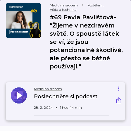
Medicína srdcem
Vzdělání
,
Věda a technika
#69 Pavla Pavlištová-
“Žijeme v nezdravém
světě. O spoustě látek
se ví, že jsou
potencionálně škodlivé,
ale přesto se běžně
používají.“
Medicína srdcem
Poslechněte si podcast
28. 2. 2024
1 hod 44 min