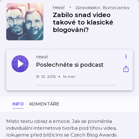
Médiář
Zpravodajství
,
Byznys zprávy
Zabilo snad video
takové to klasické
blogování?
Médiář
Poslechněte si podcast
19. 10. 2016
14 min
INFO
KOMENTÁŘE
Místo textu obraz a emoce. Jak se proměnila
individuální internetová tvorba pod tíhou videa,
rokujeme před blížícími se Czech Blog Awards.