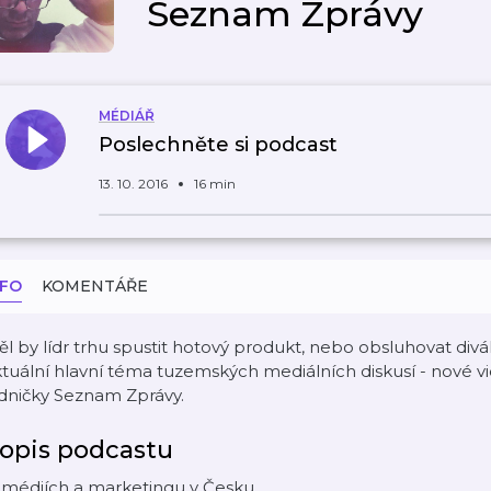
Seznam Zprávy
MÉDIÁŘ
Poslechněte si podcast
13. 10. 2016
16 min
NFO
KOMENTÁŘE
l by lídr trhu spustit hotový produkt, nebo obsluhovat div
tuální hlavní téma tuzemských mediálních diskusí - nové v
dničky Seznam Zprávy.
opis podcastu
 médiích a marketingu v Česku