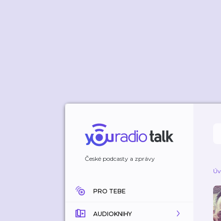
České podcasty a zprávy
Úv
PRO TEBE
AUDIOKNIHY