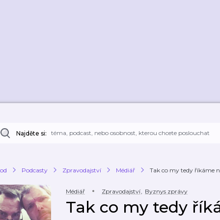
Najděte si:
od
Podcasty
Zpravodajství
Médiář
Tak co my tedy říkáme 
Médiář
Zpravodajství
,
Byznys zprávy
Tak co my tedy řík