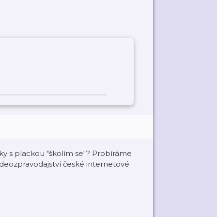
áky s plackou "školím se"? Probíráme
ideozpravodajství české internetové