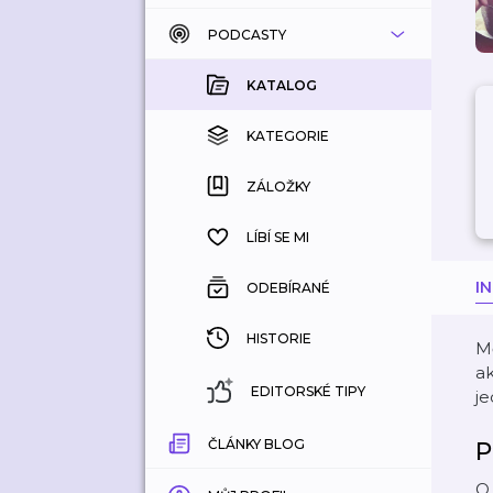
PODCASTY
KATALOG
KOUPENÉ
KATALOG
KATEGORIE
KATEGORIE
ZÁLOŽKY
ZÁLOŽKY
HISTORIE
LÍBÍ SE MI
I
ODEBÍRANÉ
HISTORIE
Mě
ak
EDITORSKÉ TIPY
je
ČLÁNKY BLOG
P
O