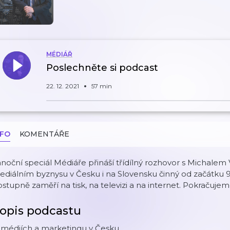
MÉDIÁŘ
Poslechněte si podcast
22. 12. 2021
57 min
NFO
KOMENTÁŘE
noční speciál Médiáře přináší třídílný rozhovor s Michalem
diálním byznysu v Česku i na Slovensku činný od začátku 90
stupně zaměří na tisk, na televizi a na internet. Pokračujeme
opis podcastu
 médiích a marketingu v Česku