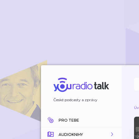
České podcasty a zprávy
Úv
PRO TEBE
AUDIOKNIHY