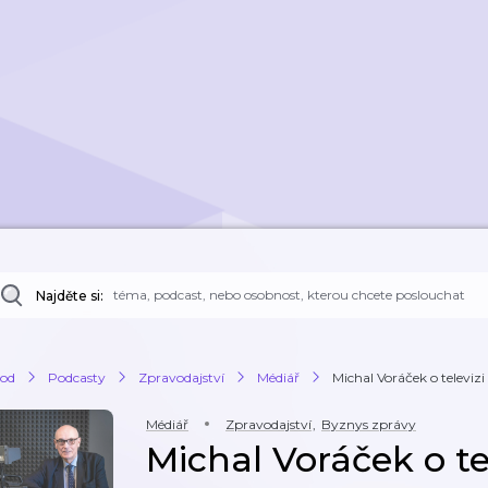
Najděte si:
od
Podcasty
Zpravodajství
Médiář
Michal Voráček o televizi
Médiář
Zpravodajství
,
Byznys zprávy
Michal Voráček o te