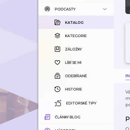
PODCASTY
KATALOG
KOUPENÉ
KATALOG
KATEGORIE
KATEGORIE
ZÁLOŽKY
ZÁLOŽKY
HISTORIE
LÍBÍ SE MI
I
ODEBÍRANÉ
HISTORIE
Vá
me
EDITORSKÉ TIPY
po
ČLÁNKY BLOG
P
O