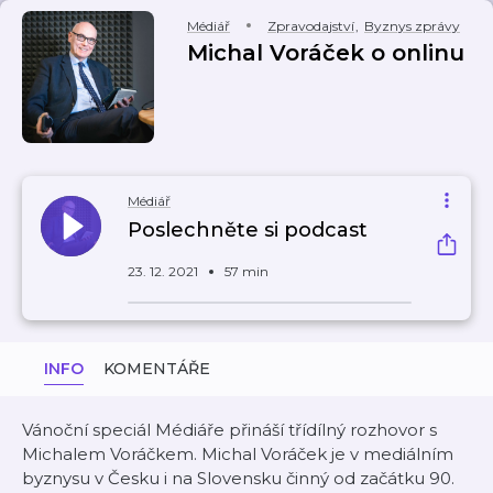
Médiář
Zpravodajství
,
Byznys zprávy
Michal Voráček o onlinu
Médiář
Poslechněte si podcast
23. 12. 2021
57 min
INFO
KOMENTÁŘE
Vánoční speciál Médiáře přináší třídílný rozhovor s
Michalem Voráčkem. Michal Voráček je v mediálním
byznysu v Česku i na Slovensku činný od začátku 90.