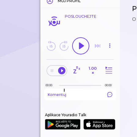
MŮJ PROFIL
P
POSLOUCHEJTE
O
1.00
×
00:00
00:00
Komentuj
Aplikace Youradio Talk