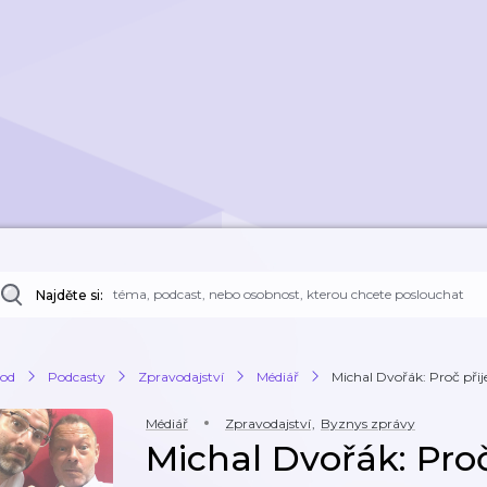
Najděte si:
od
Podcasty
Zpravodajství
Médiář
Michal Dvořák: Proč přije
Médiář
Zpravodajství
,
Byznys zprávy
Michal Dvořák: Proč