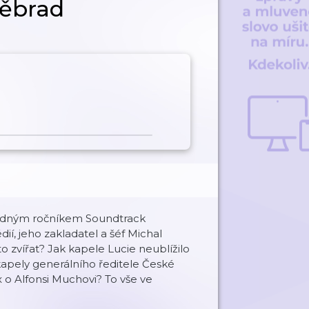
děbrad
 řádným ročníkem Soundtrack
í, jeho zakladatel a šéf Michal
o zvířat? Jak kapele Lucie neublížilo
kapely generálního ředitele České
x o Alfonsi Muchovi? To vše ve