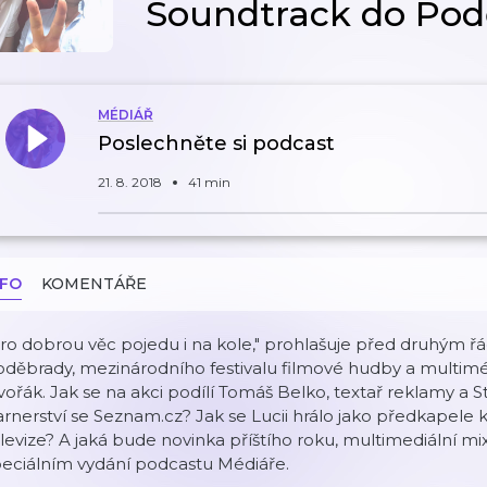
Soundtrack do Po
MÉDIÁŘ
Poslechněte si podcast
21. 8. 2018
41 min
NFO
KOMENTÁŘE
Pro dobrou věc pojedu i na kole," prohlašuje před druhým
děbrady, mezinárodního festivalu filmové hudby a multimédi
ořák. Jak se na akci podílí Tomáš Belko, textař reklamy a St
rnerství se Seznam.cz? Jak se Lucii hrálo jako předkapele 
levize? A jaká bude novinka příštího roku, multimediální mi
peciálním vydání podcastu Médiáře.