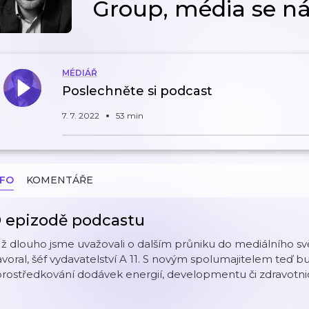
Group, média se n
MÉDIÁŘ
Poslechněte si podcast
7. 7. 2022
53 min
NFO
KOMENTÁŘE
 epizodě podcastu
ž dlouho jsme uvažovali o dalším průniku do mediálního svět
voral, šéf vydavatelství A 11. S novým spolumajitelem teď b
rostředkování dodávek energií, developmentu či zdravotnic