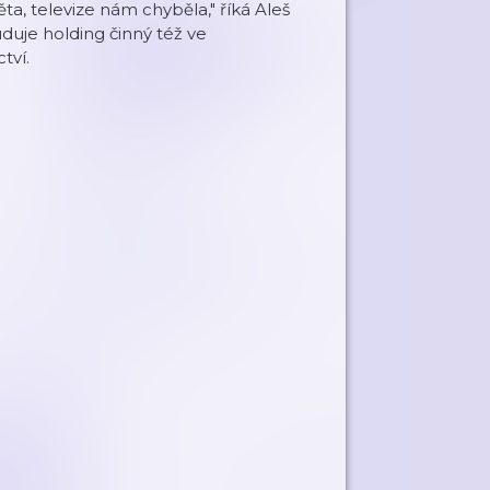
a, televize nám chyběla," říká Aleš
uduje holding činný též ve
tví.