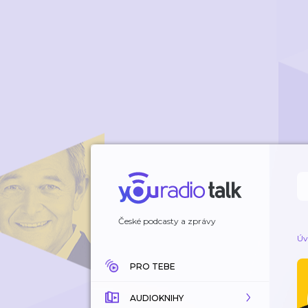
České podcasty a zprávy
Úv
PRO TEBE
AUDIOKNIHY