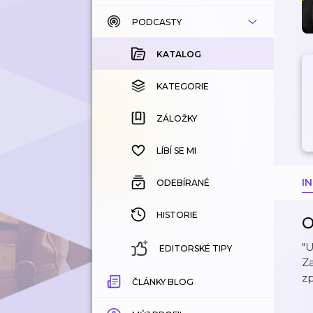
PODCASTY
KATALOG
KOUPENÉ
KATALOG
KATEGORIE
KATEGORIE
ZÁLOŽKY
ZÁLOŽKY
HISTORIE
LÍBÍ SE MI
I
ODEBÍRANÉ
HISTORIE
O
"U
EDITORSKÉ TIPY
Za
zp
ČLÁNKY BLOG