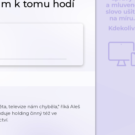
ám k tomu hodí
a, televize nám chyběla," říká Aleš
uduje holding činný též ve
tví.