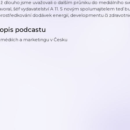
ž dlouho jsme uvažovali o dalším průniku do mediálního svět
voral, šéf vydavatelství A 11. S novým spolumajitelem teď b
rostředkování dodávek energií, developmentu či zdravotnic
opis podcastu
 médiích a marketingu v Česku