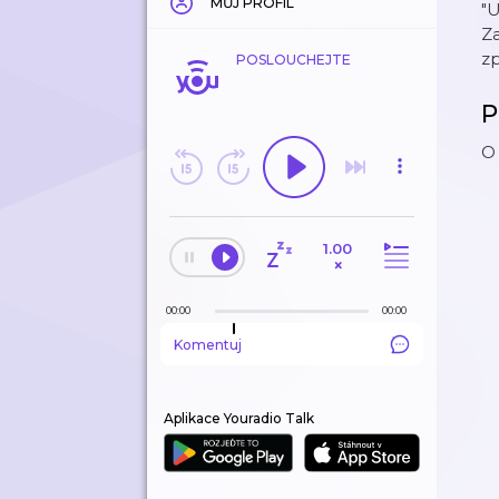
MŮJ PROFIL
"U
Za
zp
POSLOUCHEJTE
P
O
1.00
×
00:00
00:00
Komentuj
Aplikace Youradio Talk