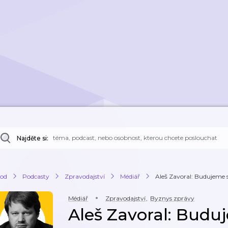
Najděte si:
od
Podcasty
Zpravodajství
Médiář
Aleš Zavoral: Budujeme s
Médiář
Zpravodajství
,
Byznys zprávy
Aleš Zavoral: Budu