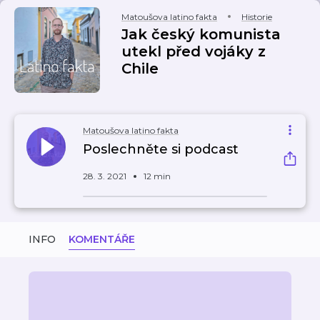
Matoušova latino fakta
Historie
Jak český komunista
utekl před vojáky z
Chile
Matoušova latino fakta
Poslechněte si podcast
28. 3. 2021
12 min
INFO
KOMENTÁŘE