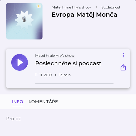
Matej hraje Hry's show
Společnost
Evropa Matěj Monča
Matej hraje Hry's show
Poslechněte si podcast
11. 11. 2019
13 min
INFO
KOMENTÁŘE
Pro cz