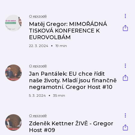
O epizodě
Matěj Gregor: MIMOŘÁDNÁ
TISKOVÁ KONFERENCE K
EUROVOLBÁM
22. 3. 2024
19 min
O epizodě
Jan Pantálek: EU chce řídit
naše životy. Mladí jsou finančně
negramotní. Gregor Host #10
5. 3. 2024
35 min
O epizodě
Zdeněk Kettner ŽIVĚ - Gregor
Host #09