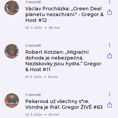
O epizodě
Václav Procházka: ,,Green Deal
planetu nezachrání." - Gregor &
Host #12
23. 4. 2024
38 min
O epizodě
Robert Kotzian: ,,Migrační
dohoda je nebezpečná.
Neziskovky jsou hydra.“ Gregor
& Host #11
27. 3. 2024
51 min
O epizodě
Pekarová už všechny s*re.
Vondra je lhář. Gregor ŽIVĚ #63
22. 3. 2024
33 min