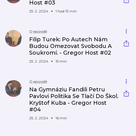
Host #03
25. 2. 2024
1 hod 13 min
O epizodě
Filip Turek: Po Autech Nám
Budou Omezovat Svobodu A
Soukromí. - Gregor Host #02
25. 2. 2024
15 min
O epizodě
Na Gymnáziu Fandili Petru
Pavlovi Politika Se Tlačí Do Škol.
Kryštof Kuba - Gregor Host
#04
25. 2. 2024
16 min