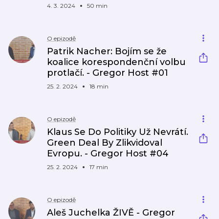
4. 3. 2024
50 min
O epizodě
Patrik Nacher: Bojím se že
koalice korespondenční volbu
protlačí. - Gregor Host #01
25. 2. 2024
18 min
O epizodě
Klaus Se Do Politiky Už Nevrátí.
Green Deal By Zlikvidoval
Evropu. - Gregor Host #04
25. 2. 2024
17 min
O epizodě
Aleš Juchelka ŽIVĚ - Gregor