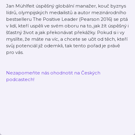
Jan Mühlfeit úspěšný globální manažer, kouč byznys
lídrů, olympijských medailistů a autor mezinárodního
bestselleru The Positive Leader (Pearson 2016) se ptá
v lidí, kteří uspěli ve svém oboru na to, jak žít úspěšný i
šťastný život a jak překonávat překážky. Pokud si i vy
myslíte, že máte na víc, a chcete se učit od těch, kteří
svůj potenciál již odemkli, tak tento pořad je právě
pro vás.
Nezapomeňte nás ohodnotit na Českých
podcastech!