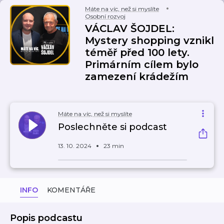
Máte na víc, než si myslíte
Osobní rozvoj
VÁCLAV ŠOJDEL:
Mystery shopping vznikl
téměř před 100 lety.
Primárním cílem bylo
zamezení krádežím
Máte na víc, než si myslíte
Poslechněte si podcast
13. 10. 2024
23 min
INFO
KOMENTÁŘE
Popis podcastu