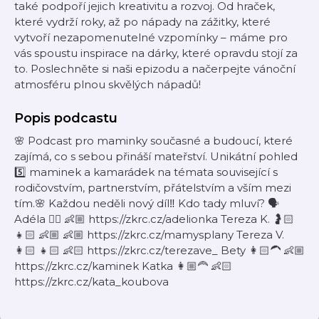
také podpoří jejich kreativitu a rozvoj. Od hraček,
které vydrží roky, až po nápady na zážitky, které
vytvoří nezapomenutelné vzpomínky – máme pro
vás spoustu inspirace na dárky, které opravdu stojí za
to. Poslechněte si naši epizodu a načerpejte vánoční
atmosféru plnou skvělých nápadů!
Popis podcastu
🌸 Podcast pro maminky současné a budoucí, které
zajímá, co s sebou přináší mateřství. Unikátní pohled
5️⃣ maminek a kamarádek na témata související s
rodičovstvím, partnerstvím, přátelstvím a vším mezi
tím.🌸 Každou neděli nový díl‼️ Kdo tady mluví? 🗣️
Adéla 👱‍♀️ 👶🏼 https://zkrc.cz/adelionka Tereza K. 🤰🏻
👧🏻 👶🏼 👶🏼 https://zkrc.cz/mamysplany Tereza V.
👩🏻 👧🏻 👶🏻 https://zkrc.cz/terezave_ Bety 👩🏻‍🦱 👶🏼
https://zkrc.cz/kaminek Katka 👩🏼‍🦰 👶🏻
https://zkrc.cz/kata_koubova