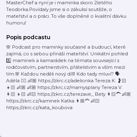
MasterChef a nyní je i maminka skoro 2letého
Teodorka.Povídaly jsme si o zákulisí soutěže, o
mateřství a o práci. To vše doplněné o kvalitní dávku
humoru!
Popis podcastu
🌸 Podcast pro maminky současné a budoucí, které
zajímá, co s sebou přináší mateřství. Unikátní pohled
5️⃣ maminek a kamarádek na témata související s
rodičovstvím, partnerstvím, přátelstvím a vším mezi
tím.🌸 Každou neděli nový díl‼️ Kdo tady mluví? 🗣️
Adéla 👱‍♀️ 👶🏼 https://zkrc.cz/adelionka Tereza K. 🤰🏻
👧🏻 👶🏼 👶🏼 https://zkrc.cz/mamysplany Tereza V.
👩🏻 👧🏻 👶🏻 https://zkrc.cz/terezave_ Bety 👩🏻‍🦱 👶🏼
https://zkrc.cz/kaminek Katka 👩🏼‍🦰 👶🏻
https://zkrc.cz/kata_koubova