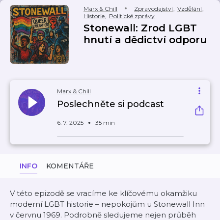
Marx & Chill
Zpravodajství
,
Vzdělání
,
Historie
,
Politické zprávy
Stonewall: Zrod LGBT
hnutí a dědictví odporu
Marx & Chill
Poslechněte si podcast
6. 7. 2025
35 min
INFO
KOMENTÁŘE
V této epizodě se vracíme ke klíčovému okamžiku
moderní LGBT historie – nepokojům u Stonewall Inn
v červnu 1969. Podrobně sledujeme nejen průběh