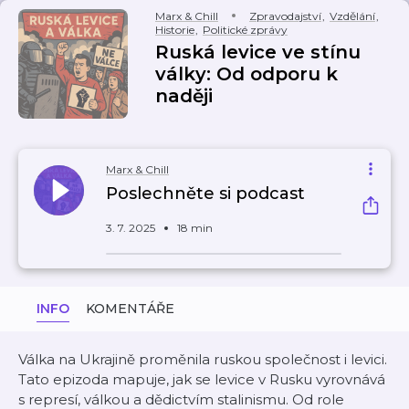
Marx & Chill
Zpravodajství
,
Vzdělání
,
Historie
,
Politické zprávy
Ruská levice ve stínu
války: Od odporu k
naději
Marx & Chill
Poslechněte si podcast
3. 7. 2025
18 min
INFO
KOMENTÁŘE
Válka na Ukrajině proměnila ruskou společnost i levici.
Tato epizoda mapuje, jak se levice v Rusku vyrovnává
s represí, válkou a dědictvím stalinismu. Od role