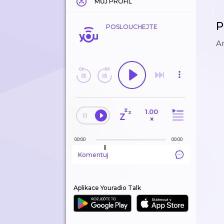
MŮJ PROFIL
P
POSLOUCHEJTE
An
1.00
×
00:00
00:00
Komentuj
Aplikace Youradio Talk