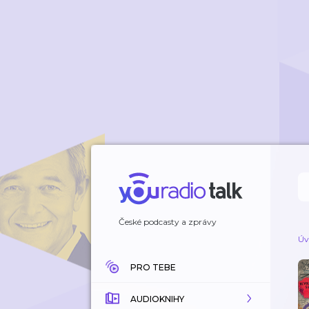
České podcasty a zprávy
Úv
PRO TEBE
AUDIOKNIHY