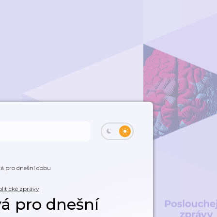
 pro dnešní dobu
litické zprávy
á pro dnešní