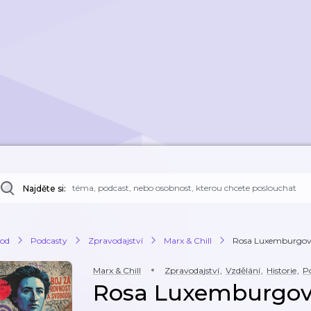
Najděte si:
od
Podcasty
Zpravodajství
Marx & Chill
Rosa Luxemburgová
Marx & Chill
Zpravodajství
,
Vzdělání
,
Historie
,
Po
Rosa Luxemburgov