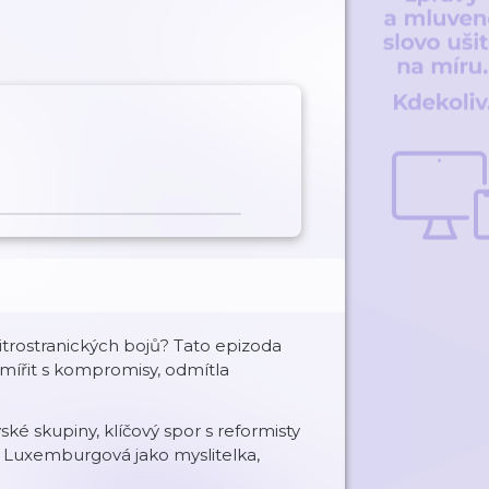
nitrostranických bojů? Tato epizoda
smířit s kompromisy, odmítla
ké skupiny, klíčový spor s reformisty
mi. Luxemburgová jako myslitelka,