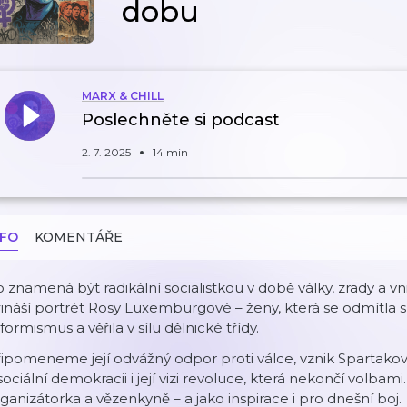
dobu
MARX & CHILL
Poslechněte si podcast
2. 7. 2025
14 min
NFO
KOMENTÁŘE
 znamená být radikální socialistkou v době války, zrady a v
ináší portrét Rosy Luxemburgové – ženy, která se odmítla 
formismus a věřila v sílu dělnické třídy.
ipomeneme její odvážný odpor proti válce, vznik Spartakovs
sociální demokracii i její vizi revoluce, která nekončí volba
ganizátorka a vězenkyně – a jako inspirace i pro dnešní boj.