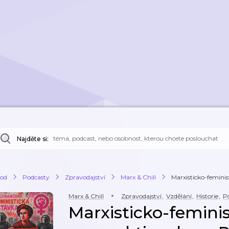
Najděte si:
od
Podcasty
Zpravodajství
Marx & Chill
Marxisticko-feminist
Marx & Chill
Zpravodajství
,
Vzdělání
,
Historie
,
Po
Marxisticko-femini