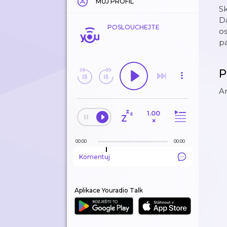
MŮJ PROFIL
Sk
Da
POSLOUCHEJTE
os
pa
P
An
1.00
×
00:00
00:00
Komentuj
Aplikace Youradio Talk