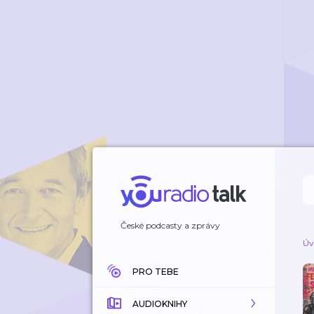
České podcasty a zprávy
Úv
PRO TEBE
AUDIOKNIHY