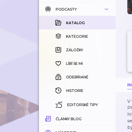
PODCASTY
KATALOG
KOUPENÉ
KATALOG
KATEGORIE
KATEGORIE
ZÁLOŽKY
ZÁLOŽKY
HISTORIE
LÍBÍ SE MI
ODEBÍRANÉ
I
HISTORIE
V
EDITORSKÉ TIPY
Př
hl
ČLÁNKY BLOG
s
bý