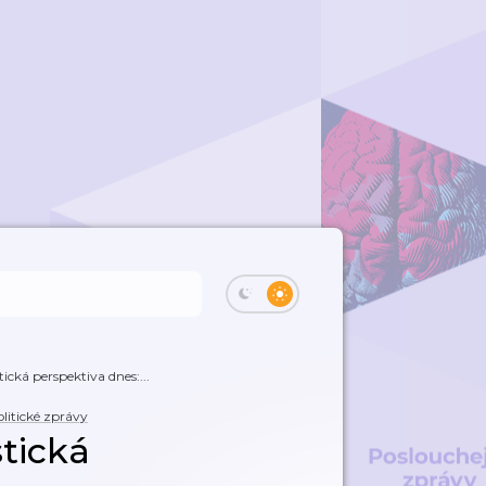
ická perspektiva dnes:...
litické zprávy
stická