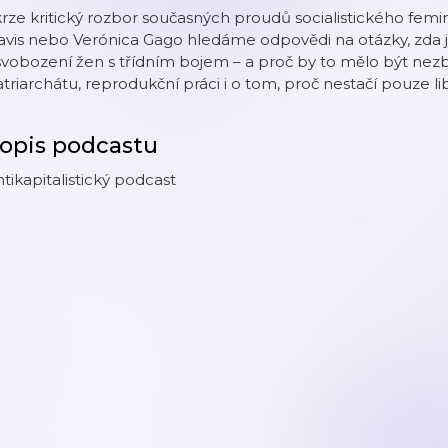
rze kritický rozbor současných proudů socialistického fem
vis nebo Verónica Gago hledáme odpovědi na otázky, zda j
vobození žen s třídním bojem – a proč by to mělo být nezb
triarchátu, reprodukční práci i o tom, proč nestačí pouze lib
opis podcastu
tikapitalistický podcast