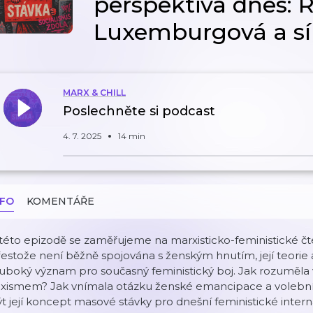
perspektiva dnes: 
Luxemburgová a sí
MARX & CHILL
Poslechněte si podcast
4. 7. 2025
14 min
NFO
KOMENTÁŘE
 této epizodě se zaměřujeme na marxisticko-feministické 
estože není běžně spojována s ženským hnutím, její teorie 
uboký význam pro současný feministický boj. Jak rozuměla
exismem? Jak vnímala otázku ženské emancipace a volebníh
t její koncept masové stávky pro dnešní feministické inter