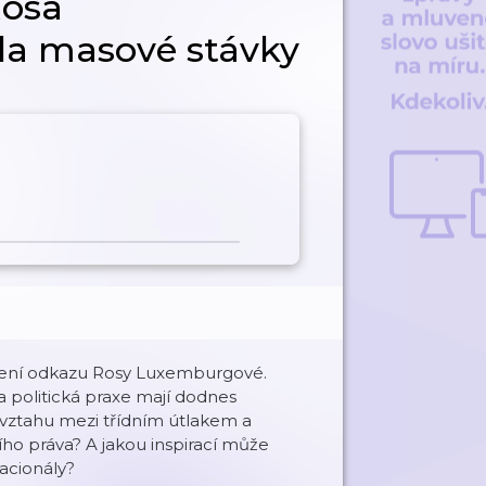
Rosa
la masové stávky
čtení odkazu Rosy Luxemburgové.
a politická praxe mají dodnes
 vztahu mezi třídním útlakem a
o práva? A jakou inspirací může
nacionály?