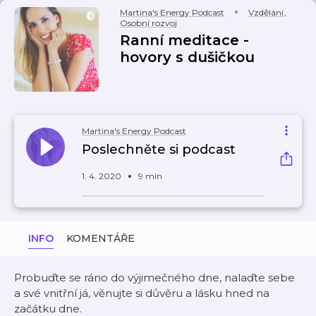
Martina's Energy Podcast
Vzdělání
,
Osobní rozvoj
Ranní meditace -
hovory s dušičkou
Martina's Energy Podcast
Poslechněte si podcast
1. 4. 2020
9 min
INFO
KOMENTÁŘE
Probuďte se ráno do výjimečného dne, nalaďte sebe
a své vnitřní já, věnujte si důvěru a lásku hned na
začátku dne.