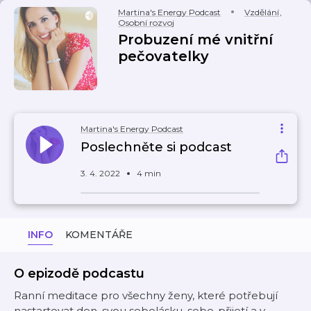
Martina's Energy Podcast
Vzdělání
,
Osobní rozvoj
Probuzení mé vnitřní
pečovatelky
Martina's Energy Podcast
Poslechněte si podcast
3. 4. 2022
4 min
INFO
KOMENTÁŘE
O epizodě podcastu
Ranní meditace pro všechny ženy, které potřebují
nastartovat den, svou sebelásku, sebe-přijetí a v