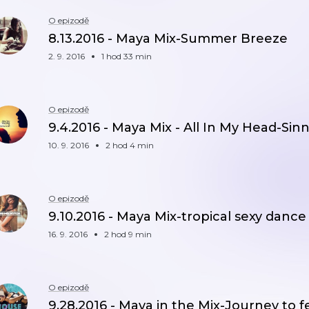
O epizodě
8.13.2016 - Maya Mix-Summer Breeze
2. 9. 2016
1 hod 33 min
O epizodě
9.4.2016 - Maya Mix - All In My Head-Si
10. 9. 2016
2 hod 4 min
O epizodě
9.10.2016 - Maya Mix-tropical sexy danc
16. 9. 2016
2 hod 9 min
O epizodě
9.28.2016 - Maya in the Mix-Journey to f