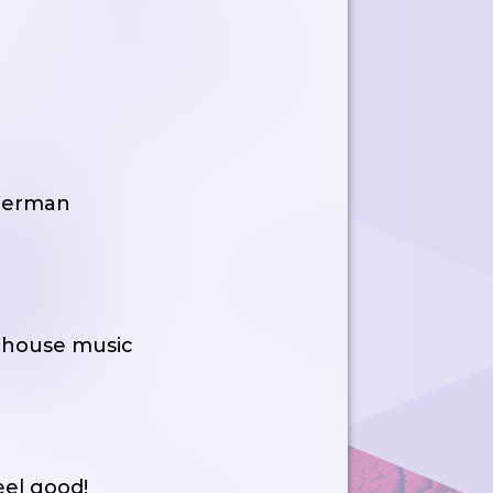
nnerman
e house music
eel good!