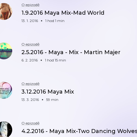
O epizodě
1.9.2016 Maya Mix-Mad World
13. 1. 2016
1 hod 1 min
O epizodě
2.5.2016 - Maya - Mix - Martin Majer
6. 2. 2016
1 hod 15 min
O epizodě
3.12.2016 Maya Mix
13. 3. 2016
59 min
O epizodě
4.2.2016 - Maya Mix-Two Dancing Wolve