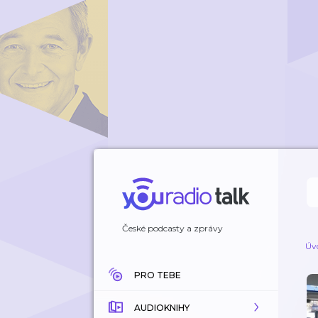
České podcasty a zprávy
Úv
PRO TEBE
AUDIOKNIHY