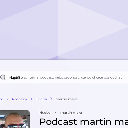
Najděte si:
od
Podcasty
Hudba
martin majer
Hudba
martin majer
Podcast martin ma