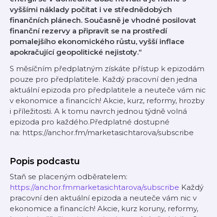
vyššími náklady počítat i ve střednědobých
finančních plánech. Současně je vhodné posilovat
finanční rezervy a připravit se na prostředí
pomalejšího ekonomického růstu, vyšší inflace
apokračující geopolitické nejistoty.“
S měsíčním předplatným získáte přístup k epizodám
pouze pro předplatitele. Každý pracovní den jedna
aktuální epizoda pro předplatitele a neuteče vám nic
v ekonomice a financích! Akcie, kurz, reformy, hrozby
i příležitosti. A k tomu navrch jednou týdně volná
epizoda pro každého.Předplatné dostupné
na: https://anchor.fm/marketasichtarova/subscribe
Popis podcastu
Staň se placeným odběratelem:
https://anchor.fmmarketasichtarova/subscribe
Každý
pracovní den aktuální epizoda a neuteče vám nic v
ekonomice a financích! Akcie, kurz koruny, reformy,