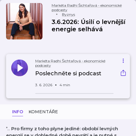
Markéta Radhi Šichtařová - ekonomické
podcasty
Byznys
3.6.2026: Úsilí o levnější
energie selhává
Markéta Radhi Šichtařová - ekonomické
podcasty
Poslechněte si podcast
3. 6. 2026
4 min
INFO
KOMENTÁŘE
"...
Pro firmy z toho plyne jediné: období levných
energií se v dohledné době nevrátí a je nutné s