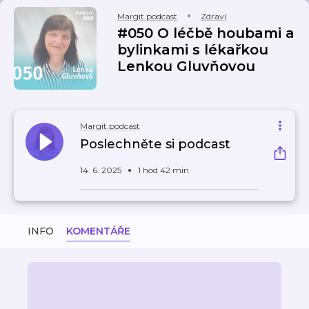
Margit.podcast
Zdraví
#050 O léčbě houbami a
bylinkami s lékařkou
Lenkou Gluvňovou
Margit.podcast
Poslechněte si podcast
14. 6. 2025
1 hod 42 min
INFO
KOMENTÁŘE