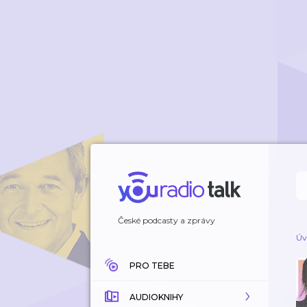
České podcasty a zprávy
Úv
PRO TEBE
AUDIOKNIHY