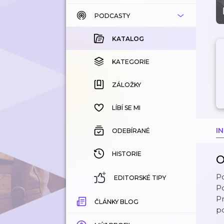
PODCASTY
KATALOG
KOUPENÉ
KATALOG
KATEGORIE
KATEGORIE
ZÁLOŽKY
ZÁLOŽKY
HISTORIE
LÍBÍ SE MI
I
ODEBÍRANÉ
HISTORIE
O
P
EDITORSKÉ TIPY
P
Pr
ČLÁNKY BLOG
po