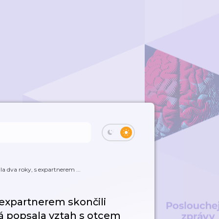
 dva roky, s expartnerem ...
 expartnerem skončili
á popsala vztah s otcem