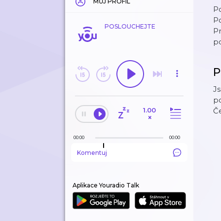
MŮJ PROFIL
P
P
POSLOUCHEJTE
Pr
po
P
Js
po
1.00
Če
×
00:00
00:00
Komentuj
Aplikace Youradio Talk