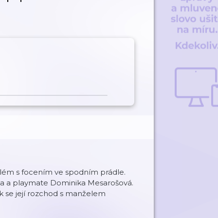
lém s focením ve spodním prádle.
lka a playmate Dominika Mesarošová.
jak se její rozchod s manželem