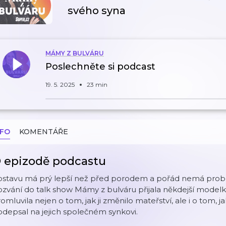
svého syna
MÁMY Z BULVÁRU
Poslechněte si podcast
19. 5. 2025
23 min
NFO
KOMENTÁŘE
 epizodě podcastu
ostavu má prý lepší než před porodem a pořád nemá prob
ozvání do talk show Mámy z bulváru přijala někdejší mode
omluvila nejen o tom, jak ji změnilo mateřství, ale i o tom, 
depsal na jejich společném synkovi.