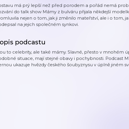
ostavu má prý lepší než před porodem a pořád nemá prob
ozvání do talk show Mámy z bulváru přijala někdejší mode
omluvila nejen o tom, jak ji změnilo mateřství, ale i o tom, 
depsal na jejich společném synkovi.
opis podcastu
ou to celebrity, ale také mámy. Slavné, přesto v mnohém úpl
dobné situace, mají stejné obavy i pochybnosti. Podcast 
rnou ukazuje hvězdy českého šoubyznysu v úplně jiném světl