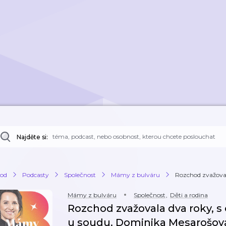
Najděte si:
od
Podcasty
Společnost
Mámy z bulváru
Rozchod zvažovala
Mámy z bulváru
Společnost
,
Děti a rodina
Rozchod zvažovala dva roky, s
u soudu. Dominika Mesarošov