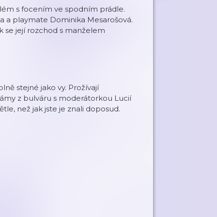
lém s focením ve spodním prádle.
lka a playmate Dominika Mesarošová.
jak se její rozchod s manželem
ně stejné jako vy. Prožívají
Mámy z bulváru s moderátorkou Lucií
e, než jak jste je znali doposud.