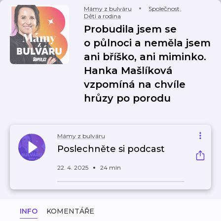
Mámy z bulváru
Společnost
,
Děti a rodina
Probudila jsem se
o půlnoci a neměla jsem
ani bříško, ani miminko.
Hanka Mašlíková
vzpomíná na chvíle
hrůzy po porodu
Mámy z bulváru
Poslechněte si podcast
22. 4. 2025
24 min
INFO
KOMENTÁŘE