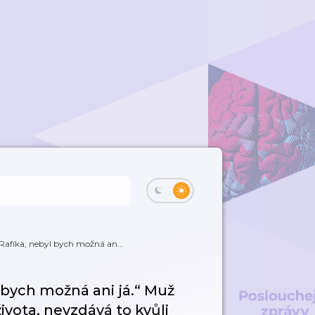
afíka, nebyl bych možná an...
bych možná ani já.“ Muž
života, nevzdává to kvůli