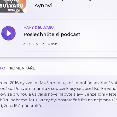
synovi
MÁMY Z BULVÁRU
Poslechněte si podcast
30. 6. 2025
23 min
NFO
KOMENTÁŘE
 roce 2016 by zvolen Mužem roku, místo pohádkového živo
oušku. Po svém triumfu v soutěži krásy se Josef Kůrka věno
ow za druhou a užíval si nově nabyté slávy. Jenže loni v lét
hůru nohama. Muž, který byl dostatečně fit i na nejdrsnější 
d, že udělá pár kroků.