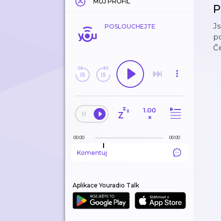
MŮJ PROFIL
P
Js
POSLOUCHEJTE
po
Če
1.00
×
00:00
00:00
Komentuj
Aplikace Youradio Talk