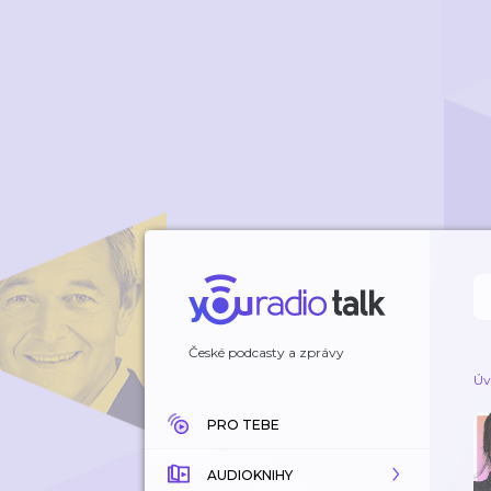
České podcasty a zprávy
Úv
PRO TEBE
AUDIOKNIHY