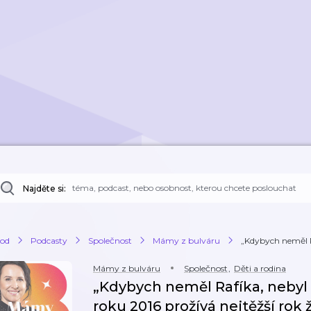
Najděte si:
od
Podcasty
Společnost
Mámy z bulváru
„Kdybych neměl R
Mámy z bulváru
Společnost
,
Děti a rodina
„Kdybych neměl Rafíka, nebyl 
roku 2016 prožívá nejtěžší rok 