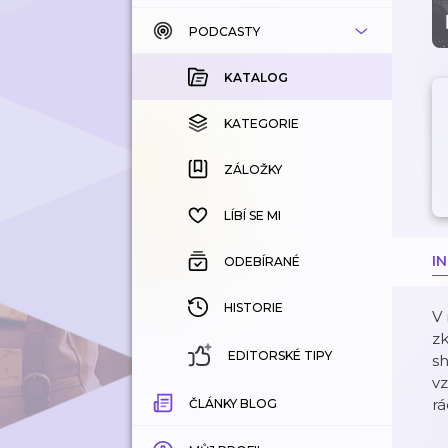
PODCASTY
KATALOG
KOUPENÉ
KATALOG
KATEGORIE
KATEGORIE
ZÁLOŽKY
ZÁLOŽKY
HISTORIE
LÍBÍ SE MI
I
ODEBÍRANÉ
HISTORIE
V
zk
EDITORSKÉ TIPY
sh
vz
rá
ČLÁNKY BLOG