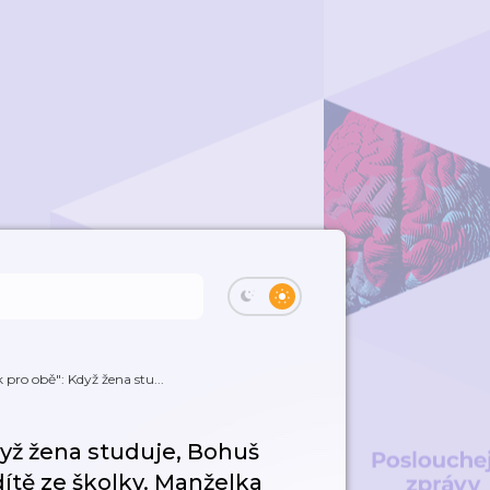
 pro obě": Když žena stu...
dyž žena studuje, Bohuš
dítě ze školky. Manželka