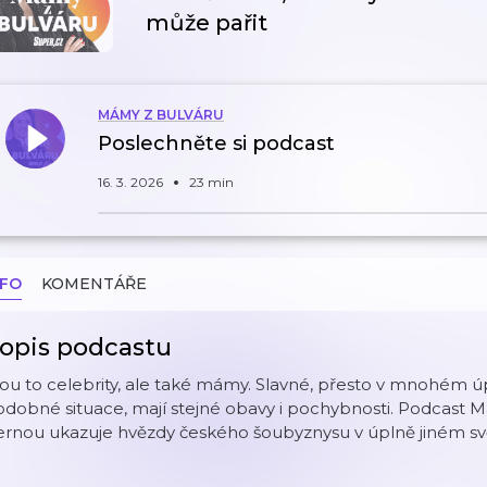
může pařit
MÁMY Z BULVÁRU
Poslechněte si podcast
16. 3. 2026
23 min
NFO
KOMENTÁŘE
opis podcastu
ou to celebrity, ale také mámy. Slavné, přesto v mnohém úpl
dobné situace, mají stejné obavy i pochybnosti. Podcast 
rnou ukazuje hvězdy českého šoubyznysu v úplně jiném světl