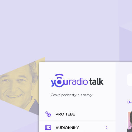
České podcasty a zprávy
Úv
PRO TEBE
AUDIOKNIHY