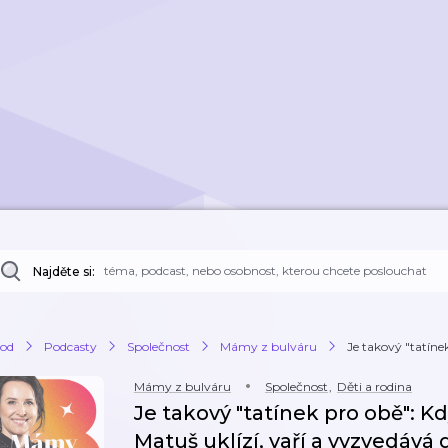
Najděte si:
od
Podcasty
Společnost
Mámy z bulváru
Je takový "tatínek
Mámy z bulváru
Společnost
,
Děti a rodina
Je takový "tatínek pro obě": K
Matuš uklízí, vaří a vyzvedává 