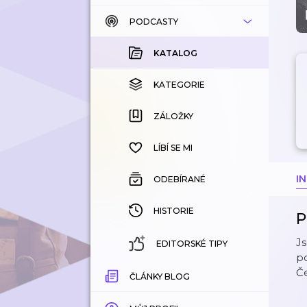
PODCASTY
KATALOG
KOUPENÉ
KATALOG
KATEGORIE
KATEGORIE
ZÁLOŽKY
ZÁLOŽKY
HISTORIE
LÍBÍ SE MI
I
ODEBÍRANÉ
HISTORIE
P
Js
EDITORSKÉ TIPY
po
Če
ČLÁNKY BLOG